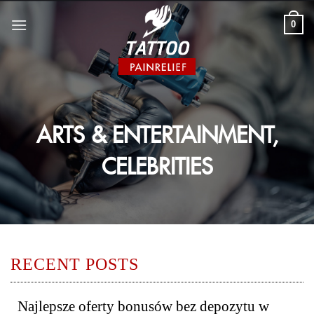
Skip
to
0
content
ARTS & ENTERTAINMENT,
CELEBRITIES
RECENT POSTS
Najlepsze oferty bonusów bez depozytu w