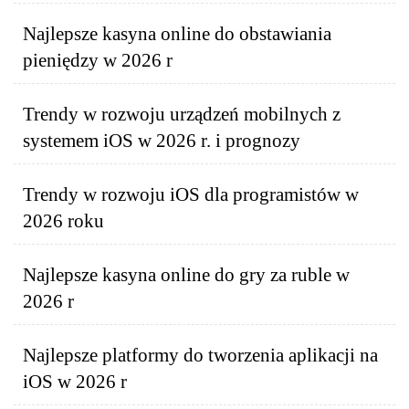
Najlepsze kasyna online do obstawiania
pieniędzy w 2026 r
Trendy w rozwoju urządzeń mobilnych z
systemem iOS w 2026 r. i prognozy
Trendy w rozwoju iOS dla programistów w
2026 roku
Najlepsze kasyna online do gry za ruble w
2026 r
Najlepsze platformy do tworzenia aplikacji na
iOS w 2026 r