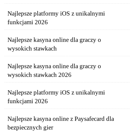
Najlepsze platformy iOS z unikalnymi
funkcjami 2026
Najlepsze kasyna online dla graczy o
wysokich stawkach
Najlepsze kasyna online dla graczy o
wysokich stawkach 2026
Najlepsze platformy iOS z unikalnymi
funkcjami 2026
Najlepsze kasyna online z Paysafecard dla
bezpiecznych gier