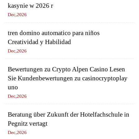
kasynie w 2026 r
Dec,2026
tren domino automatico para niños
Creatividad y Habilidad
Dec,2026
Bewertungen zu Crypto Alpen Casino Lesen
Sie Kundenbewertungen zu casinocryptoplay
uno
Dec,2026
Beratung über Zukunft der Hotelfachschule in
Pegnitz vertagt
Dec,2026