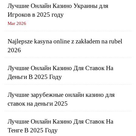
Лучшие Онлайн Казино Украины для
Игроков в 2025 году
Mar 2026
Najlepsze kasyna online z zakładem na rubel
2026
Лучшие Онлайн Казино Для Ставок На
Деньги В 2025 Году
Лучшие зарубежные онлайн казино для
ставок на деньги 2025
Лучшие Онлайн Казино Для Ставок На
Тенге В 2025 Году