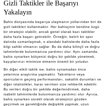
Gizli Taktikler ile Başarıyı
Yakalayın
Bahis dünyasında başarıya ulaşmanın yollarından biri de
gizli taktikleri kullanmaktır. Her bahisçinin kendine özgü
bir stratejisi olabilir, ancak genel olarak bazı taktikler
daha fazla başarı getirebilir. Örneğin, belirli bir spor
dalında uzmanlaşmak, o alandaki bahislerde daha fazla
bilgi sahibi olmanızı sağlar. Bu da daha bilinçli ve doğru
tahminlerde bulunmanıza yardımcı olur. Aynı zamanda,
bahis oynarken bütçenizi doğru bir şekilde yönetmek,
kayıplarınızı minimize etmenin önemli bir yoludur.
Bir diğer etkili taktik ise, bahis oynamadan önce
yeterince araştırma yapmaktır. Takımların veya
sporcuların geçmiş performansları, sakatlık durumları ve
diğer istatistikler, karar verirken size rehberlik edebilir.
Bu verileri doğru bir şekilde değerlendirmek, daha
isabetli tahminlerde bulunmanıza yardımcı olur. Ayrıca,
bahis oynarken sürekli olarak stratejinizi gözden
geçirmek ve gerektiğinde değişiklik yapmak, uzun