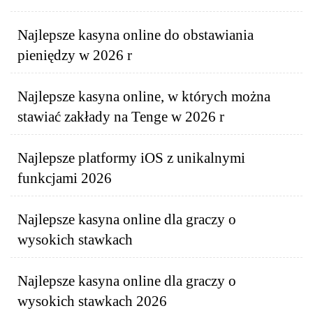
Najlepsze kasyna online do obstawiania
pieniędzy w 2026 r
Najlepsze kasyna online, w których można
stawiać zakłady na Tenge w 2026 r
Najlepsze platformy iOS z unikalnymi
funkcjami 2026
Najlepsze kasyna online dla graczy o
wysokich stawkach
Najlepsze kasyna online dla graczy o
wysokich stawkach 2026