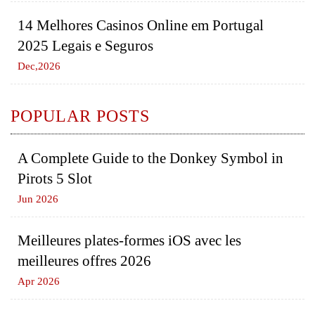
14 Melhores Casinos Online em Portugal
2025 Legais e Seguros
Dec,2026
POPULAR POSTS
A Complete Guide to the Donkey Symbol in
Pirots 5 Slot
Jun 2026
Meilleures plates-formes iOS avec les
meilleures offres 2026
Apr 2026