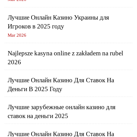
Лучшие Онлайн Казино Украины для
Игроков в 2025 году
Mar 2026
Najlepsze kasyna online z zakładem na rubel
2026
Лучшие Онлайн Казино Для Ставок На
Деньги В 2025 Году
Лучшие зарубежные онлайн казино для
ставок на деньги 2025
Лучшие Онлайн Казино Для Ставок На