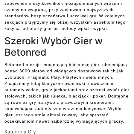
zapewnienie użytkownikom niezapomnianych wrażeń i
szansy na wygraną, przy zachowaniu najwyższych
standardów bezpieczeństwa i uczciwej gry. W kolejnych
sekcjach przyjrzymy się bliżej wszystkim aspektom tego
kasyna, od oferty gier po metody wpłat i wypłat.
Szeroki Wybór Gier w
Betonred
Betonred oferuje imponującą bibliotekę gier, obejmującą
ponad 3000 slotów od wiodących dostawców takich jak
Evolution, Pragmatic Play, Playtech i wielu innych.
Znajdziemy tutaj klasyczne owocówki, nowoczesne
automaty wideo, gry z jackpotami oraz szeroki wybór gier
stołowych, takich jak ruletka, blackjack i poker. Dostępne
są również gry na żywo z prawdziwymi krupierami,
zapewniające autentyczne wrażenia kasynowe. Wybór
gier jest regularnie aktualizowany, aby sprostać
oczekiwaniom nawet najbardziej wymagających graczy.
Kategoria Gry