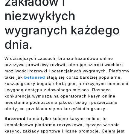
zakładów i
niezwykłych
wygranych każdego
dnia.
W dzisiejszych czasach, branża hazardowa online
przeżywa prawdziwy rozkwit, oferując szeroki wachlarz
możliwości rozrywki i potencjalnych wygranych. Platformy
takie jak
betonred
stają się coraz bardziej popularne,
kusząc graczy bogatą ofertą gier, atrakcyjnymi bonusami
i wygodą dostępu z dowolnego miejsca. Rosnąca
konkurencja wymusza na operatorach kasyn online
nieustanne podnoszenie jakości usług i poszerzanie
oferty, co przekłada się na korzyści dla graczy.
Betonred
to nie tylko kolejne kasyno online, to
kompleksowa platforma rozrywkowa, łącząca w sobie
kasyno, zakłady sportowe i liczne promocje. Celem jest