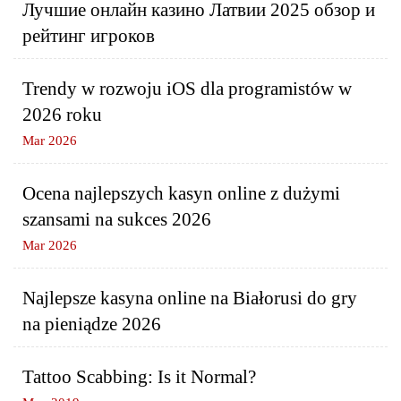
Лучшие онлайн казино Латвии 2025 обзор и
рейтинг игроков
Trendy w rozwoju iOS dla programistów w
2026 roku
Mar 2026
Ocena najlepszych kasyn online z dużymi
szansami na sukces 2026
Mar 2026
Najlepsze kasyna online na Białorusi do gry
na pieniądze 2026
Tattoo Scabbing: Is it Normal?