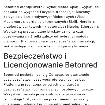
Betonred oferuje szeroki wybór metod wpłat i wypłat, co
pozwala na wygodne i szybkie transakcje. Możemy
korzystać z kart kredytowych/debetowych (Visa,
Mastercard), portfeli elektronicznych (Skrill, Neteller),
przelewów bankowych i kryptowalut (Bitcoin, Ethereum).
Wypłaty są przetwarzane błyskawicznie, a czas
oczekiwania na środki zależy od wybranej metody
płatności. Platforma dba o bezpieczeństwo transakcji,
wykorzystując najnowsze technologie szyfrowania.
Bezpieczeństwo i
Licencjonowanie Betonred
Betonred posiada licencję Curaçao, co gwarantuje
bezpieczeństwo i uczciwość oferowanych usług.
Platforma przestrzega surowych standardów
bezpieczeństwa i ochrony danych osobowych graczy.
Wszystkie transakcje są szyfrowane przy użyciu
technologii SSL, co chroni przed nieautoryzowanym
dostępem. Betonred promuje odpowiedzialną grę i