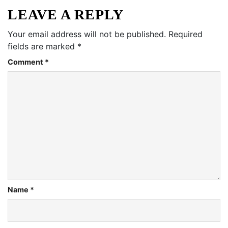
LEAVE A REPLY
Your email address will not be published.
Required
fields are marked
*
Comment
*
Name
*