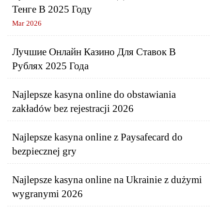
Тенге В 2025 Году
Mar 2026
Лучшие Онлайн Казино Для Ставок В
Рублях 2025 Года
Najlepsze kasyna online do obstawiania
zakładów bez rejestracji 2026
Najlepsze kasyna online z Paysafecard do
bezpiecznej gry
Najlepsze kasyna online na Ukrainie z dużymi
wygranymi 2026