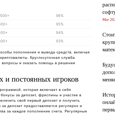
распо
софт
1500+
96%
Mar 20
800+
95%
500+
94%
Стоит
300+
93%
круп
матем
пособы пополнения и вывода средств, включая
 криптовалюты. Круглосуточная служба
е вопросы и оказать помощь в решении
Будущ
допо
х и постоянных игроков
меня
рограммой, которая включает в себя
Истор
 бонусы за депозит, фриспины и участие в
величить свой первый депозит и получить
онлай
 за депозит предоставляются регулярно и
перв
тва за каждое пополнение счета. Регулярные