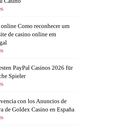
l Casino
26
 online Como reconhecer um
ite de casino online em
gal
26
esten PayPal Casinos 2026 für
che Spieler
26
vencia con los Anuncios de
a de Goldex Casino en España
26