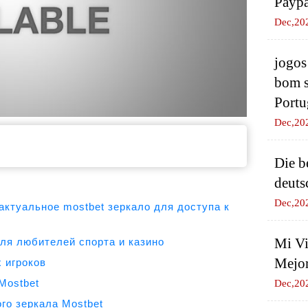
Paypa
Dec,20
jogos
bom s
Portu
Dec,20
Die b
deuts
Dec,20
актуальное mostbet зеркало для доступа к
Mi Vi
ля любителей спорта и казино
Mejor
 игроков
Mostbet
Dec,20
го зеркала Mostbet