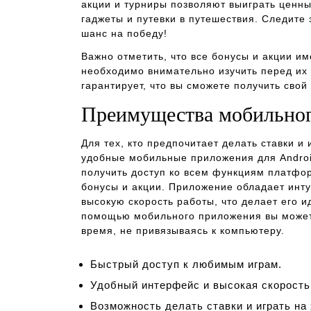
акции и турниры позволяют выиграть ценны
гаджеты и путевки в путешествия. Следите 
шанс на победу!
Важно отметить, что все бонусы и акции им
необходимо внимательно изучить перед их
гарантирует, что вы сможете получить свой
Преимущества мобильног
Для тех, кто предпочитает делать ставки и 
удобные мобильные приложения для Androi
получить доступ ко всем функциям платфор
бонусы и акции. Приложение обладает инт
высокую скорость работы, что делает его 
помощью мобильного приложения вы можете
время, не привязываясь к компьютеру.
Быстрый доступ к любимым играм.
Удобный интерфейс и высокая скорость
Возможность делать ставки и играть на 