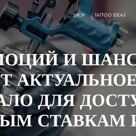
SHOP
TATTOO IDEAS
МОЦИЙ И ШАНС
Т АКТУАЛЬНОЕ 
АЛО ДЛЯ ДОСТ
М СТАВКАМ 