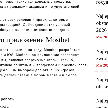
госу
е призы, такие как денежные средства,
за актуальными акциями и не упустите свой
Najle
еют свои условия и правила, которые
obsta
 активацией. Соблюдение этих условий
2026
 бонус и вывести выигранные средства.
Mar 20
о приложения Mostbet
играть в казино на ходу, Mostbet разработал
Najle
d и iOS. Мобильное приложение позволяет
zwrot
мы, включая спортивные ставки, казино,
уитивно понятным интерфейсом и обеспечивает
Mar 20
идеальным выбором для активных игроков. С
 делать ставки в любом месте и в любое
Najle
obsta
 работы.
Najle
ходу.
można