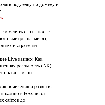
знать подделку по домену и
у
26
 ли менять слоты после
ного выигрыша: мифы,
атика и стратегии
ее Live казино: Как
лненная реальность (AR)
ет правила игры
ия появления и развития
н-казино в России: от
ых сайтов до