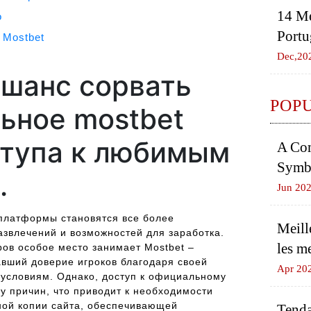
14 Me
о
Portu
 Mostbet
Dec,20
 шанс сорвать
POP
льное mostbet
ступа к любимым
A Com
Symbo
.
Jun 20
платформы становятся все более
Meill
азвлечений и возможностей для заработка.
les m
ов особое место занимает Mostbet –
авший доверие игроков благодаря своей
Apr 20
 условиям. Однако, доступ к официальному
ду причин, что приводит к необходимости
ной копии сайта, обеспечивающей
Tenda