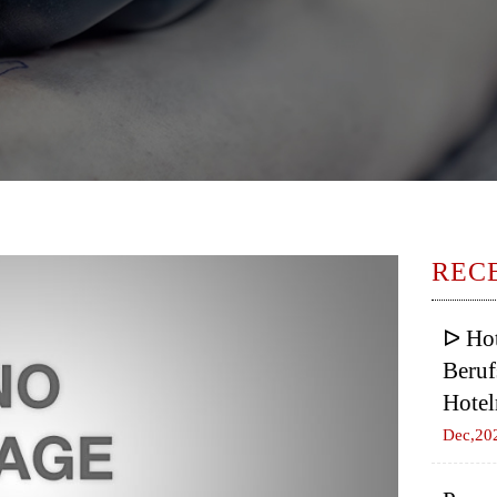
REC
ᐅ Hot
Beruf
Hotel
Dec,20