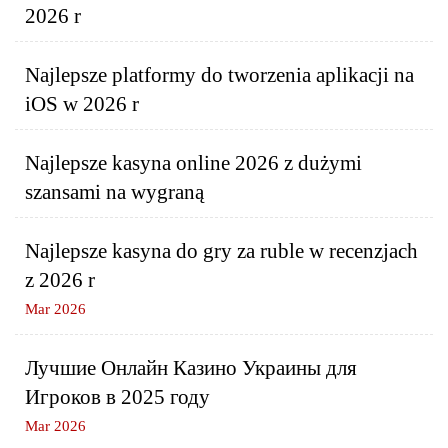
2026 r
Najlepsze platformy do tworzenia aplikacji na
iOS w 2026 r
Najlepsze kasyna online 2026 z dużymi
szansami na wygraną
Najlepsze kasyna do gry za ruble w recenzjach
z 2026 r
Mar 2026
Лучшие Онлайн Казино Украины для
Игроков в 2025 году
Mar 2026