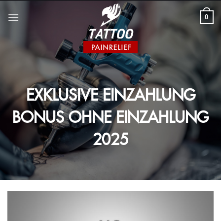
Skip
to
0
content
EXKLUSIVE EINZAHLUNG
BONUS OHNE EINZAHLUNG
2025