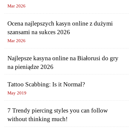
Mar 2026
Ocena najlepszych kasyn online z dużymi
szansami na sukces 2026
Mar 2026
Najlepsze kasyna online na Białorusi do gry
na pieniądze 2026
Tattoo Scabbing: Is it Normal?
May 2019
7 Trendy piercing styles you can follow
without thinking much!