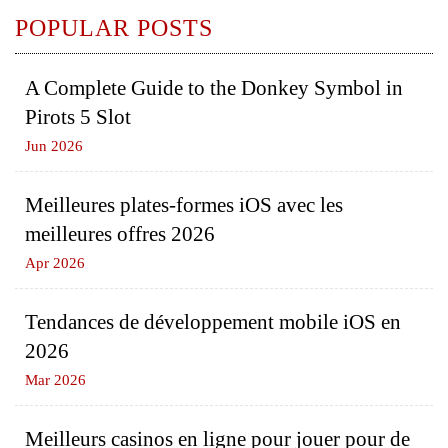
POPULAR POSTS
A Complete Guide to the Donkey Symbol in
Pirots 5 Slot
Jun 2026
Meilleures plates-formes iOS avec les
meilleures offres 2026
Apr 2026
Tendances de développement mobile iOS en
2026
Mar 2026
Meilleurs casinos en ligne pour jouer pour de