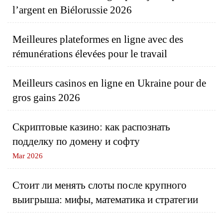
l’argent en Biélorussie 2026
Meilleures plateformes en ligne avec des
rémunérations élevées pour le travail
Meilleurs casinos en ligne en Ukraine pour de
gros gains 2026
Скриптовые казино: как распознать
подделку по домену и софту
Mar 2026
Стоит ли менять слоты после крупного
выигрыша: мифы, математика и стратегии