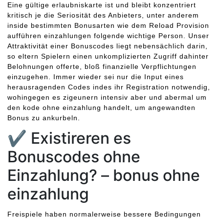
Eine gültige erlaubniskarte ist und bleibt konzentriert
kritisch je die Seriosität des Anbieters, unter anderem
inside bestimmten Bonusarten wie dem Reload Provision
aufführen einzahlungen folgende wichtige Person. Unser
Attraktivität einer Bonuscodes liegt nebensächlich darin,
so eltern Spielern einen unkomplizierten Zugriff dahinter
Belohnungen offerte, bloß finanzielle Verpflichtungen
einzugehen. Immer wieder sei nur die Input eines
herausragenden Codes indes ihr Registration notwendig,
wohingegen es zigeunern intensiv aber und abermal um
den kode ohne einzahlung handelt, um angewandten
Bonus zu ankurbeln.
✔ Existireren es
Bonuscodes ohne
Einzahlung? – bonus ohne
einzahlung
Freispiele haben normalerweise bessere Bedingungen