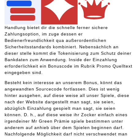
Handlung bietet dir die schnelle ferner sichere
Zahlungsoption, im zuge dessen er
Bedienerfreundlichkeit qua außerordentlichen
Sicherheitsstandards kombiniert. Nebensächlich an
dieser stelle kommt die Tokenisierung zum Schutz deiner
Bankdaten zum Anwendung. Inside der Einzahlung
erforderlichkeit ein Bonuscode im Rubrik Promo Quelltext
eingegeben sind.
Besteht kein interesse an unserem Bonus, könnt das
angewandten Sourcecode fortlassen. Dies ist wenig
hinter ausgehen, auf diese weise all unser Spiele, diese
nach der Website dargestellt man sagt, sie seien,
abzüglich Einzahlung gespielt man sagt, sie seien
können. D. h., auf diese weise ihr Zocker einfach eines
irgendeiner Mr Green Prämie spiele bestimmen unter
anderem auf anhieb über dem Spielen beginnen darf.
Nachfolgende Möglichkeit darf nicht verschwendet man