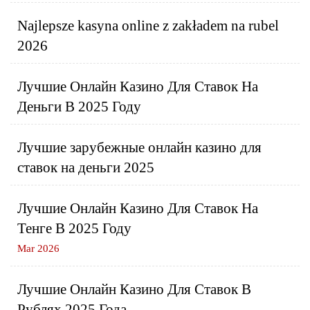
Najlepsze kasyna online z zakładem na rubel
2026
Лучшие Онлайн Казино Для Ставок На
Деньги В 2025 Году
Лучшие зарубежные онлайн казино для
ставок на деньги 2025
Лучшие Онлайн Казино Для Ставок На
Тенге В 2025 Году
Mar 2026
Лучшие Онлайн Казино Для Ставок В
Рублях 2025 Года