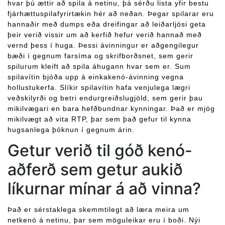
hvar þú ættir að spila á netinu, þá sérðu lista yfir bestu
fjárhættuspilafyrirtækin hér að neðan. Þegar spilarar eru
hannaðir með dumps eða dreifingar að leiðarljósi geta
þeir verið vissir um að kerfið hefur verið hannað með
vernd þess í huga. Þessi ávinningur er aðgengilegur
bæði í gegnum farsíma og skrifborðsnet, sem gerir
spilurum kleift að spila áhugann hvar sem er. Sum
spilavítin bjóða upp á einkakenó-ávinning vegna
hollustukerfa. Slíkir spilavítin hafa venjulega lægri
veðskilyrði og betri endurgreiðslugjöld, sem gerir þau
mikilvægari en bara hefðbundnar kynningar. Það er mjög
mikilvægt að vita RTP, þar sem það gefur til kynna
hugsanlega þóknun í gegnum árin.
Getur verið til góð kenó-
aðferð sem getur aukið
líkurnar mínar á að vinna?
Það er sérstaklega skemmtilegt að læra meira um
netkenó á netinu, þar sem möguleikar eru í boði. Nýi