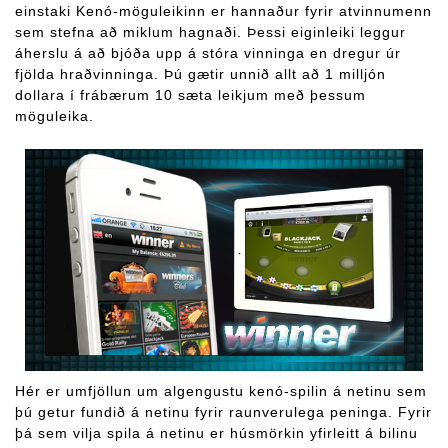
einstaki Kenó-möguleikinn er hannaður fyrir atvinnumenn
sem stefna að miklum hagnaði. Þessi eiginleiki leggur
áherslu á að bjóða upp á stóra vinninga en dregur úr
fjölda hraðvinninga. Þú gætir unnið allt að 1 milljón
dollara í frábærum 10 sæta leikjum með þessum
möguleika.
Hér er umfjöllun um algengustu kenó-spilin á netinu sem
þú getur fundið á netinu fyrir raunverulega peninga. Fyrir
þá sem vilja spila á netinu er húsmörkin yfirleitt á bilinu