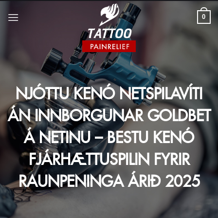
Skip
to
0
content
NJÓTTU KENÓ NETSPILAVÍTI
ÁN INNBORGUNAR GOLDBET
Á NETINU – BESTU KENÓ
FJÁRHÆTTUSPILIN FYRIR
RAUNPENINGA ÁRIÐ 2025