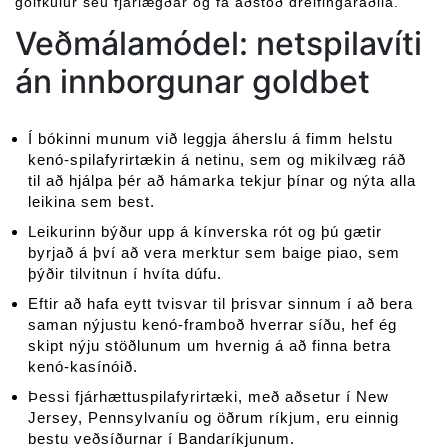
golfkúlur séu fjarlægðar og fá aðstoð dreifingaraðila.
Veðmálamódel: netspilavíti
án innborgunar goldbet
Í bókinni munum við leggja áherslu á fimm helstu
kenó-spilafyrirtækin á netinu, sem og mikilvæg ráð
til að hjálpa þér að hámarka tekjur þínar og nýta alla
leikina sem best.
Leikurinn býður upp á kínverska rót og þú gætir
byrjað á því að vera merktur sem baige piao, sem
þýðir tilvitnun í hvíta dúfu.
Eftir að hafa eytt tvisvar til þrisvar sinnum í að bera
saman nýjustu kenó-framboð hverrar síðu, hef ég
skipt nýju stöðlunum um hvernig á að finna betra
kenó-kasínóið.
Þessi fjárhættuspilafyrirtæki, með aðsetur í New
Jersey, Pennsylvaníu og öðrum ríkjum, eru einnig
bestu veðsíðurnar í Bandaríkjunum.