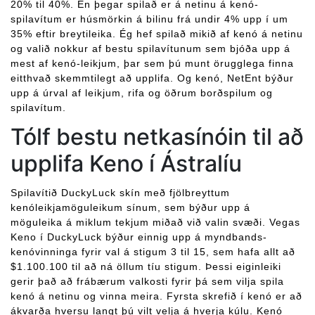
20% til 40%. En þegar spilað er á netinu á kenó-
spilavítum er húsmörkin á bilinu frá undir 4% upp í um
35% eftir breytileika. Ég hef spilað mikið af kenó á netinu
og valið nokkur af bestu spilavítunum sem bjóða upp á
mest af kenó-leikjum, þar sem þú munt örugglega finna
eitthvað skemmtilegt að upplifa. Og kenó, NetEnt býður
upp á úrval af leikjum, rifa og öðrum borðspilum og
spilavítum.
Tólf bestu netkasínóin til að
upplifa Keno í Ástralíu
Spilavítið DuckyLuck skín með fjölbreyttum
kenóleikjamöguleikum sínum, sem býður upp á
möguleika á miklum tekjum miðað við valin svæði. Vegas
Keno í DuckyLuck býður einnig upp á myndbands-
kenóvinninga fyrir val á stigum 3 til 15, sem hafa allt að
$1.100.100 til að ná öllum tíu stigum. Þessi eiginleiki
gerir það að frábærum valkosti fyrir þá sem vilja spila
kenó á netinu og vinna meira. Fyrsta skrefið í kenó er að
ákvarða hversu langt þú vilt velja á hverja kúlu. Kenó