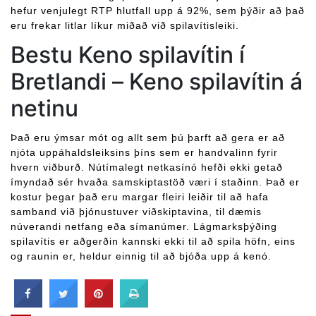
hefur venjulegt RTP hlutfall upp á 92%, sem þýðir að það
eru frekar litlar líkur miðað við spilavítisleiki.
Bestu Keno spilavítin í
Bretlandi – Keno spilavítin á
netinu
Það eru ýmsar mót og allt sem þú þarft að gera er að
njóta uppáhaldsleiksins þíns sem er handvalinn fyrir
hvern viðburð. Nútímalegt netkasínó hefði ekki getað
ímyndað sér hvaða samskiptastöð væri í staðinn. Það er
kostur þegar það eru margar fleiri leiðir til að hafa
samband við þjónustuver viðskiptavina, til dæmis
núverandi netfang eða símanúmer. Lágmarksþýðing
spilavítis er aðgerðin kannski ekki til að spila höfn, eins
og raunin er, heldur einnig til að bjóða upp á kenó.