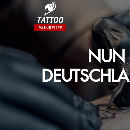
Skip
to
content
NUN 
DEUTSCHLA