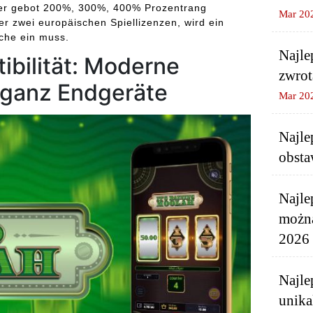
er gebot 200%, 300%, 400% Prozentrang
Mar 20
 zwei europäischen Spiellizenzen, wird ein
che ein muss.
Najle
ibilität: Moderne
zwrot
 ganz Endgeräte
Mar 20
Najle
obsta
Najle
można
2026 
Najle
unika