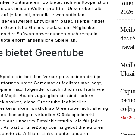
jouer
ken kontinuieren. So bietet sich via Kooperation
 aus beiden Welten pro Etat. Unser oberhalb
2026
uf jeden fall, anstelle etwas aufladen
sehenswerten Entwicklern parat. Hierbei findet
ihr Greentube Games, sodass die Möglichkeit
Meill
riten der Softwareanwendungen nach rempeln.
des r
squote enorm ansehnliche Spiele an.
travai
e bietet Greentube
Meill
Ukrai
Spiele, die bei dem Versorger & seinen drei je
ttformen unter Gamomat aufgelistet man sagt,
ele, nachfolgende fortschrittlich via Titeln wie
Скрип
nd Mojito Beach zugänglich sie sind, sofern
распо
lassiker, diese Greentube inoffizieller
софт
i keramiken, wirklich so Greentube nicht alleinig
es diesseitigen virtuellen Glücksspielmarkt
Mar 20
ele aus unserem Entwicklerstudio, die für jedes
d. As part of time2play.com angebot die autoren
gebote via Affiliate-Links a unter anderem