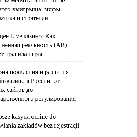
 ли менять слоты после
ного выигрыша: мифы,
атика и стратегии
ее Live казино: Как
лненная реальность (AR)
ет правила игры
ия появления и развития
н-казино в России: от
ых сайтов до
дарственного регулирования
psze kasyna online do
wiania zakładów bez rejestracji