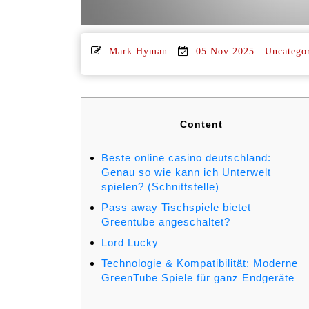
Mark Hyman
05 Nov 2025
Uncatego
Content
Beste online casino deutschland:
Genau so wie kann ich Unterwelt
spielen? (Schnittstelle)
Pass away Tischspiele bietet
Greentube angeschaltet?
Lord Lucky
Technologie & Kompatibilität: Moderne
GreenTube Spiele für ganz Endgeräte