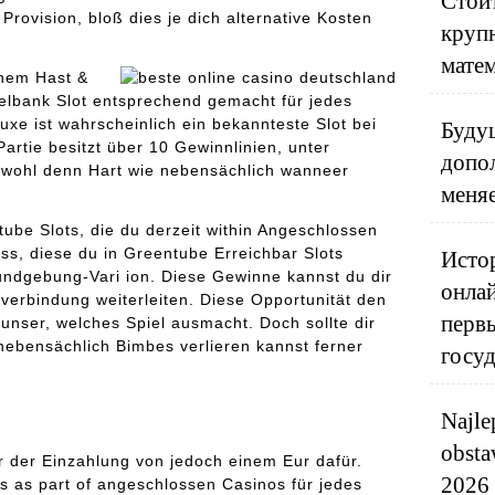
Стоит
Provision, bloß dies je dich alternative Kosten
круп
матем
ohem Hast &
pielbank Slot entsprechend gemacht für jedes
uxe ist wahrscheinlich ein bekannteste Slot bei
Будущ
rtie besitzt über 10 Gewinnlinien, unter
допо
wohl denn Hart wie nebensächlich wanneer
меня
tube Slots, die du derzeit within Angeschlossen
ss, diese du in Greentube Erreichbar Slots
Истор
undgebung-Vari ion. Diese Gewinne kannst du dir
онлай
erbindung weiterleiten. Diese Opportunität den
перв
 unser, welches Spiel ausmacht. Doch sollte dir
ebensächlich Bimbes verlieren kannst ferner
госу
Najle
obsta
or der Einzahlung von jedoch einem Eur dafür.
2026
as part of angeschlossen Casinos für jedes