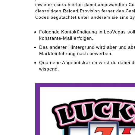
inwiefern sera hierbei damit angewandten 
diesseitigen Reload Provision ferner das Cas
Codes begutachtet unter anderem sie sind zykl
Folgende Kontokündigung in LeoVegas soll
konstante-Mail erfolgen.
Das anderer Hintergrund wird aber und ab
Markteinführung nach bewerben.
Qua neue Angebotskarten wirst du dabei d
wissend.