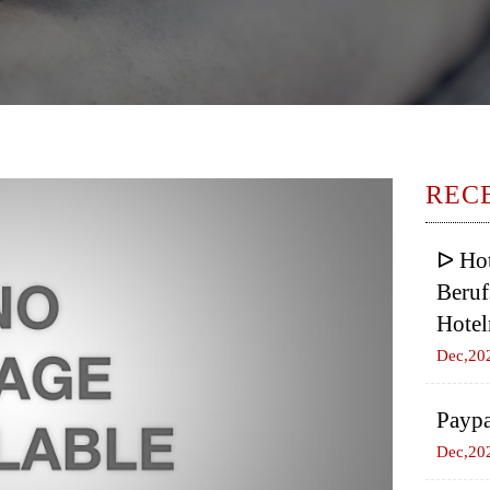
REC
ᐅ Hot
Beruf
Hotel
Dec,20
Paypa
Dec,20