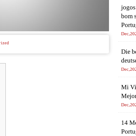
jogos
bom s
Portu
Dec,20
rized
Die b
deuts
Dec,20
Mi Vi
Mejor
Dec,20
14 Me
Portu