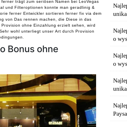
d ferner trägt zum seriösen Namen bei LeoVegas
Najle
val und Filteroptionen konnte man geradlinig &
unika
ie ferner Entwickler sortieren ferner fix via dem
g von Das rennen machen, die Diese in das
Provision ohne Einzahlung erzielt sehen, wird
Najle
r wohl unterliegt unser Art durch Provision
edingungen.
o wys
no Bonus ohne
Najle
o wys
Najle
unika
Najle
Paysa