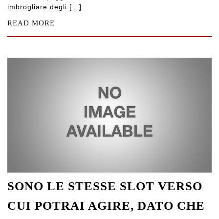
imbrogliare degli […]
READ MORE
SONO LE STESSE SLOT VERSO
CUI POTRAI AGIRE, DATO CHE