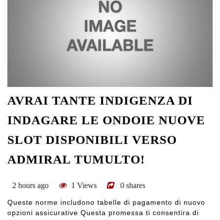
AVRAI TANTE INDIGENZA DI
INDAGARE LE ONDOIE NUOVE
SLOT DISPONIBILI VERSO
ADMIRAL TUMULTO!
2 hours ago
1 Views
0 shares
Queste norme includono tabelle di pagamento di nuovo
opzioni assicurative Questa promessa ti consentira di