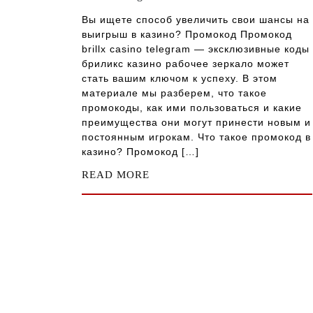
Вы ищете способ увеличить свои шансы на
выигрыш в казино? Промокод Промокод
brillx casino telegram — эксклюзивные коды
бриликс казино рабочее зеркало может
стать вашим ключом к успеху. В этом
материале мы разберем, что такое
промокоды, как ими пользоваться и какие
преимущества они могут принести новым и
постоянным игрокам. Что такое промокод в
казино? Промокод […]
READ MORE