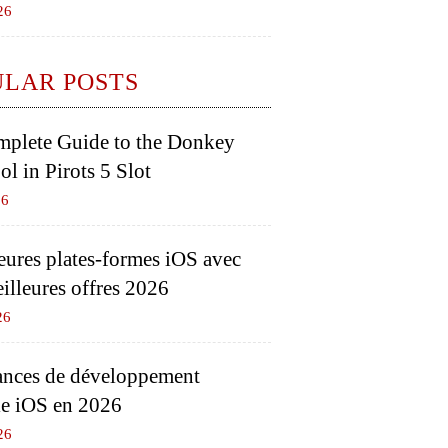
26
ULAR POSTS
plete Guide to the Donkey
l in Pirots 5 Slot
26
eures plates-formes iOS avec
eilleures offres 2026
26
nces de développement
e iOS en 2026
26