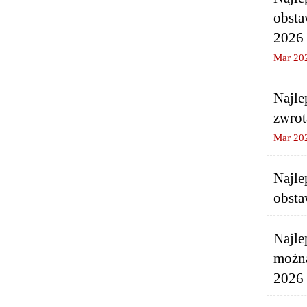
obsta
2026
Mar 20
Najle
zwrot
Mar 20
Najle
obsta
Najle
można
2026 