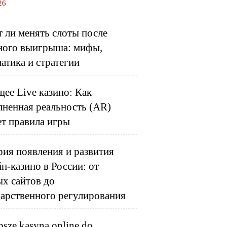
26
 ли менять слоты после
ного выигрыша: мифы,
атика и стратегии
ее Live казино: Как
лненная реальность (AR)
ет правила игры
ия появления и развития
н-казино в России: от
ых сайтов до
дарственного регулирования
psze kasyna online do