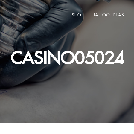
SHOP
TATTOO IDEAS
CASINO05024