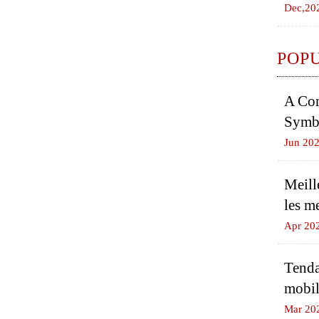
Dec,20
POP
A Com
Symbo
Jun 20
Meill
les m
Apr 20
Tenda
mobil
Mar 20