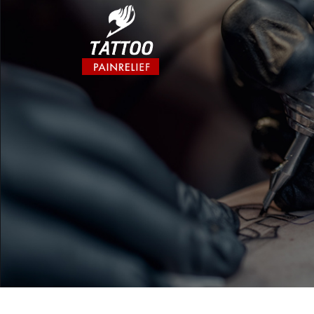
Skip
to
content