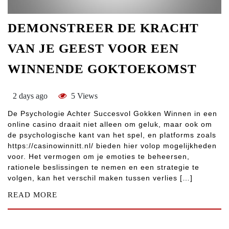
DEMONSTREER DE KRACHT
VAN JE GEEST VOOR EEN
WINNENDE GOKTOEKOMST
2 days ago
5 Views
De Psychologie Achter Succesvol Gokken Winnen in een
online casino draait niet alleen om geluk, maar ook om
de psychologische kant van het spel, en platforms zoals
https://casinowinnitt.nl/ bieden hier volop mogelijkheden
voor. Het vermogen om je emoties te beheersen,
rationele beslissingen te nemen en een strategie te
volgen, kan het verschil maken tussen verlies […]
READ MORE