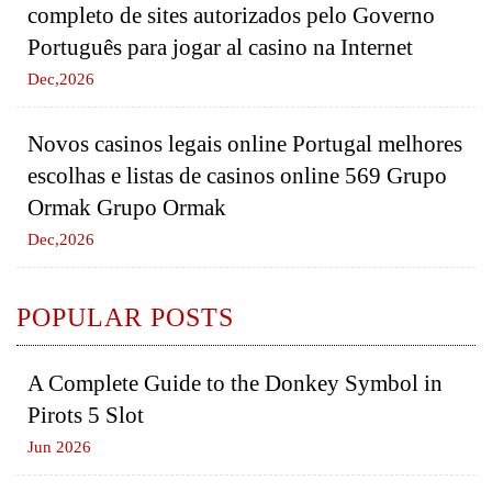
completo de sites autorizados pelo Governo
Português para jogar al casino na Internet
Dec,2026
Novos casinos legais online Portugal melhores
escolhas e listas de casinos online 569 Grupo
Ormak Grupo Ormak
Dec,2026
POPULAR POSTS
A Complete Guide to the Donkey Symbol in
Pirots 5 Slot
Jun 2026