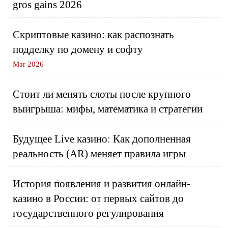
gros gains 2026
Скриптовые казино: как распознать
подделку по домену и софту
Mar 2026
Стоит ли менять слоты после крупного
выигрыша: мифы, математика и стратегии
Будущее Live казино: Как дополненная
реальность (AR) меняет правила игры
История появления и развития онлайн-
казино в России: от первых сайтов до
государственного регулирования