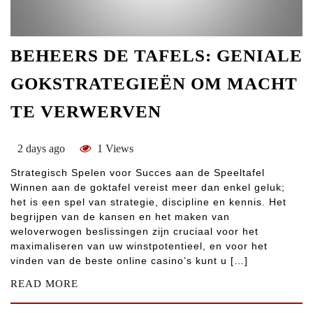
BEHEERS DE TAFELS: GENIALE
GOKSTRATEGIEËN OM MACHT
TE VERWERVEN
2 days ago
1 Views
Strategisch Spelen voor Succes aan de Speeltafel
Winnen aan de goktafel vereist meer dan enkel geluk;
het is een spel van strategie, discipline en kennis. Het
begrijpen van de kansen en het maken van
weloverwogen beslissingen zijn cruciaal voor het
maximaliseren van uw winstpotentieel, en voor het
vinden van de beste online casino’s kunt u […]
READ MORE