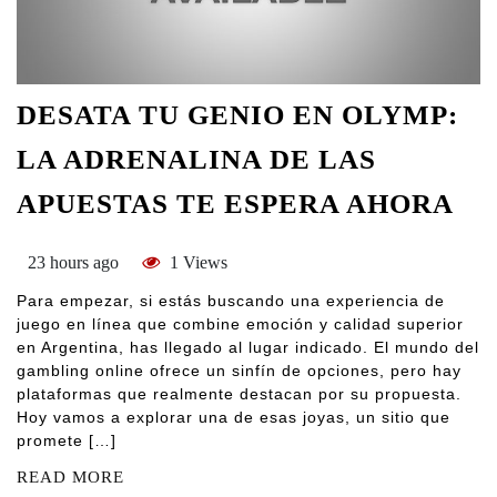
DESATA TU GENIO EN OLYMP:
LA ADRENALINA DE LAS
APUESTAS TE ESPERA AHORA
23 hours ago
1 Views
Para empezar, si estás buscando una experiencia de
juego en línea que combine emoción y calidad superior
en Argentina, has llegado al lugar indicado. El mundo del
gambling online ofrece un sinfín de opciones, pero hay
plataformas que realmente destacan por su propuesta.
Hoy vamos a explorar una de esas joyas, un sitio que
promete […]
READ MORE