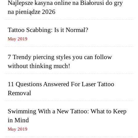
Najlepsze kasyna online na Białorusi do gry
na pieniądze 2026
Tattoo Scabbing: Is it Normal?
May 2019
7 Trendy piercing styles you can follow
without thinking much!
11 Questions Answered For Laser Tattoo
Removal
Swimming With a New Tattoo: What to Keep
in Mind
May 2019