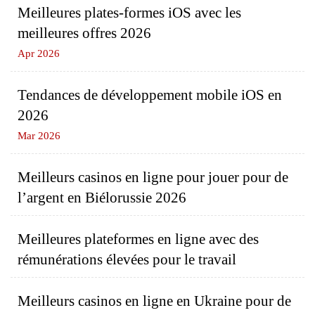
Meilleures plates-formes iOS avec les
meilleures offres 2026
Apr 2026
Tendances de développement mobile iOS en
2026
Mar 2026
Meilleurs casinos en ligne pour jouer pour de
l’argent en Biélorussie 2026
Meilleures plateformes en ligne avec des
rémunérations élevées pour le travail
Meilleurs casinos en ligne en Ukraine pour de