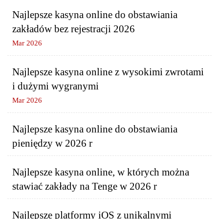
Najlepsze kasyna online do obstawiania
zakładów bez rejestracji 2026
Mar 2026
Najlepsze kasyna online z wysokimi zwrotami
i dużymi wygranymi
Mar 2026
Najlepsze kasyna online do obstawiania
pieniędzy w 2026 r
Najlepsze kasyna online, w których można
stawiać zakłady na Tenge w 2026 r
Najlepsze platformy iOS z unikalnymi