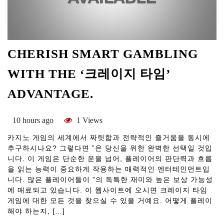
CHERISH SMART GAMBLING
WITH THE ‘크레이지 타임’
ADVANTAGE.
10 hours ago
1 Views
카지노 게임의 세계에서 짜릿함과 전략적인 즐거움을 동시에
추구하시나요? 그렇다면 ”은 당신을 위한 완벽한 선택일 것입
니다. 이 게임은 단순한 운을 넘어, 플레이어의 판단력과 흐름
을 읽는 능력이 중요하게 작용하는 매력적인 엔터테인먼트입
니다. 많은 플레이어들이 ”의 독특한 재미와 높은 보상 가능성
에 매료되고 있습니다. 이 웹사이트에 오시면 크레이지 타임
게임에 대한 모든 것을 찾으실 수 있을 거예요. 어떻게 플레이
해야 하는지, […]