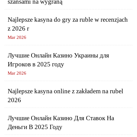
szansami na wygraną
Najlepsze kasyna do gry za ruble w recenzjach
z 2026 r
Mar 2026
Лучшие Онлайн Казино Украины для
Игроков в 2025 году
Mar 2026
Najlepsze kasyna online z zakładem na rubel
2026
Лучшие Онлайн Казино Для Ставок На
Деньги В 2025 Году