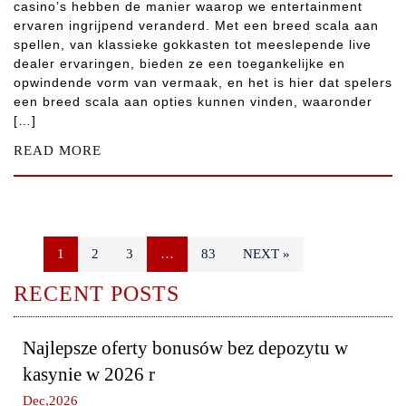
casino’s hebben de manier waarop we entertainment
ervaren ingrijpend veranderd. Met een breed scala aan
spellen, van klassieke gokkasten tot meeslepende live
dealer ervaringen, bieden ze een toegankelijke en
opwindende vorm van vermaak, en het is hier dat spelers
een breed scala aan opties kunnen vinden, waaronder
[…]
READ MORE
1
2
3
…
83
NEXT »
RECENT POSTS
Najlepsze oferty bonusów bez depozytu w
kasynie w 2026 r
Dec,2026