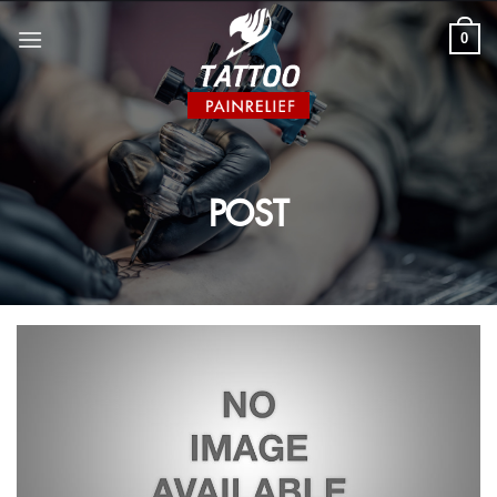
Skip
to
0
content
POST