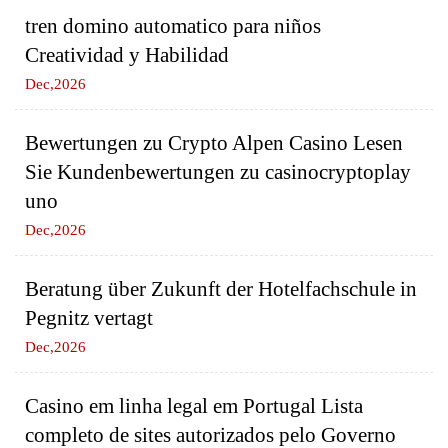
tren domino automatico para niños
Creatividad y Habilidad
Dec,2026
Bewertungen zu Crypto Alpen Casino Lesen
Sie Kundenbewertungen zu casinocryptoplay
uno
Dec,2026
Beratung über Zukunft der Hotelfachschule in
Pegnitz vertagt
Dec,2026
Casino em linha legal em Portugal Lista
completo de sites autorizados pelo Governo