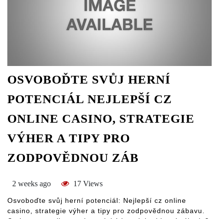
OSVOBOĎTE SVŮJ HERNÍ
POTENCIÁL NEJLEPŠÍ CZ
ONLINE CASINO, STRATEGIE
VÝHER A TIPY PRO
ZODPOVĚDNOU ZÁB
2 weeks ago
17 Views
Osvoboďte svůj herní potenciál: Nejlepší cz online
casino, strategie výher a tipy pro zodpovědnou zábavu.