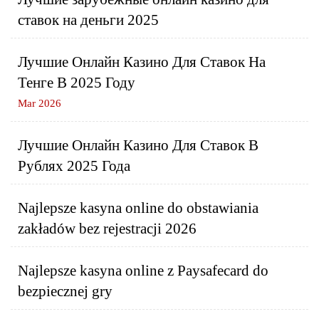
ставок на деньги 2025
Лучшие Онлайн Казино Для Ставок На
Тенге В 2025 Году
Mar 2026
Лучшие Онлайн Казино Для Ставок В
Рублях 2025 Года
Najlepsze kasyna online do obstawiania
zakładów bez rejestracji 2026
Najlepsze kasyna online z Paysafecard do
bezpiecznej gry