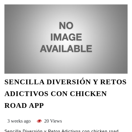
SENCILLA DIVERSIÓN Y RETOS
ADICTIVOS CON CHICKEN
ROAD APP
3 weeks ago
20 Views
Sencilla Diversión y Retos Adictivos con chicken road