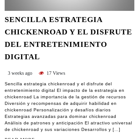
SENCILLA ESTRATEGIA
CHICKENROAD Y EL DISFRUTE
DEL ENTRETENIMIENTO
DIGITAL
3 weeks ago
17 Views
Sencilla estrategia chickenroad y el disfrute del
entretenimiento digital El impacto de la estrategia en
chickenroad La importancia de la gestión de recursos
Diversión y recompensas de adquirir habilidad en
chickenroad Personalización y desafíos diarios
Estrategias avanzadas para dominar chickenroad
Análisis de patrones y anticipación El atractivo universal
de chickenroad y sus variaciones Desarrollos y […]