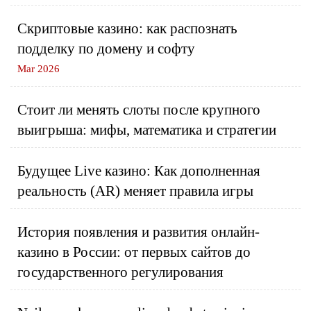
Скриптовые казино: как распознать
подделку по домену и софту
Mar 2026
Стоит ли менять слоты после крупного
выигрыша: мифы, математика и стратегии
Будущее Live казино: Как дополненная
реальность (AR) меняет правила игры
История появления и развития онлайн-
казино в России: от первых сайтов до
государственного регулирования