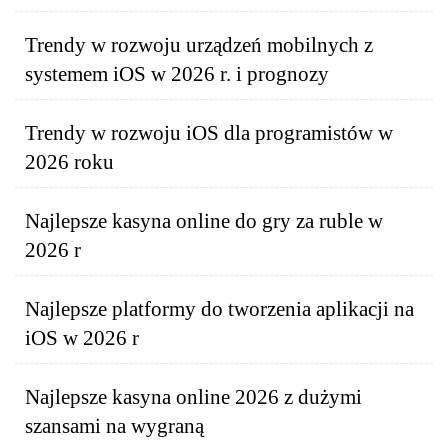
Trendy w rozwoju urządzeń mobilnych z
systemem iOS w 2026 r. i prognozy
Trendy w rozwoju iOS dla programistów w
2026 roku
Najlepsze kasyna online do gry za ruble w
2026 r
Najlepsze platformy do tworzenia aplikacji na
iOS w 2026 r
Najlepsze kasyna online 2026 z dużymi
szansami na wygraną