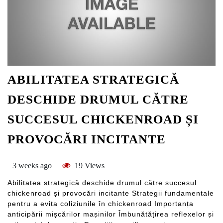
ABILITATEA STRATEGICĂ
DESCHIDE DRUMUL CĂTRE
SUCCESUL CHICKENROAD ȘI
PROVOCĂRI INCITANTE
3 weeks ago
19 Views
Abilitatea strategică deschide drumul către succesul
chickenroad și provocări incitante Strategii fundamentale
pentru a evita coliziunile în chickenroad Importanța
anticipării mișcărilor mașinilor Îmbunătățirea reflexelor și