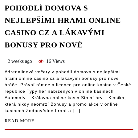
POHODLÍ DOMOVA S
NEJLEPŠÍMI HRAMI ONLINE
CASINO CZ A LÁKAVÝMI
BONUSY PRO NOVÉ
2 weeks ago
16 Views
Adrenalinové večery v pohodlí domova s nejlepšími
hrami online casino cz a lákavými bonusy pro nové
hráče. Právní rámec a licence pro online kasina v České
republice Typy her nabízených v online kasinech
Automaty – Královna online kasin Stolní hry – Klasika,
která nikdy neomrzí Bonusy a promo akce v online
kasinech Zodpovědné hraní a […]
READ MORE