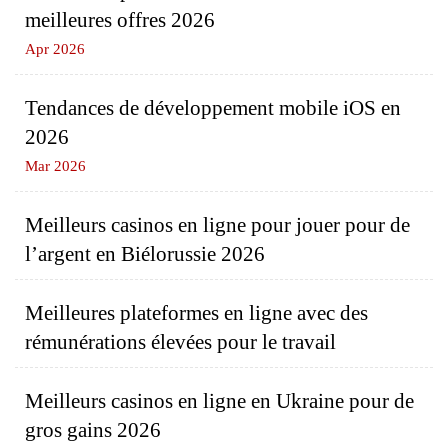
meilleures offres 2026
Apr 2026
Tendances de développement mobile iOS en
2026
Mar 2026
Meilleurs casinos en ligne pour jouer pour de
l’argent en Biélorussie 2026
Meilleures plateformes en ligne avec des
rémunérations élevées pour le travail
Meilleurs casinos en ligne en Ukraine pour de
gros gains 2026