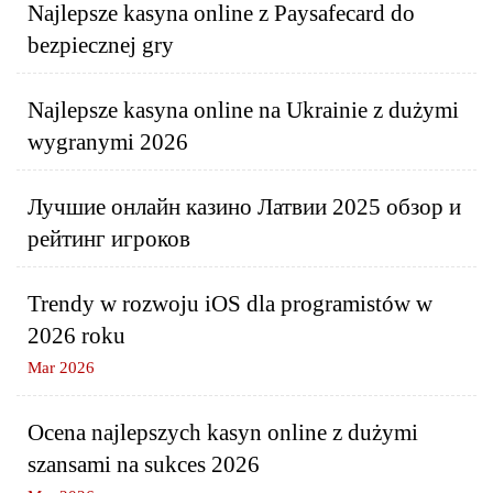
Najlepsze kasyna online z Paysafecard do
bezpiecznej gry
Najlepsze kasyna online na Ukrainie z dużymi
wygranymi 2026
Лучшие онлайн казино Латвии 2025 обзор и
рейтинг игроков
Trendy w rozwoju iOS dla programistów w
2026 roku
Mar 2026
Ocena najlepszych kasyn online z dużymi
szansami na sukces 2026