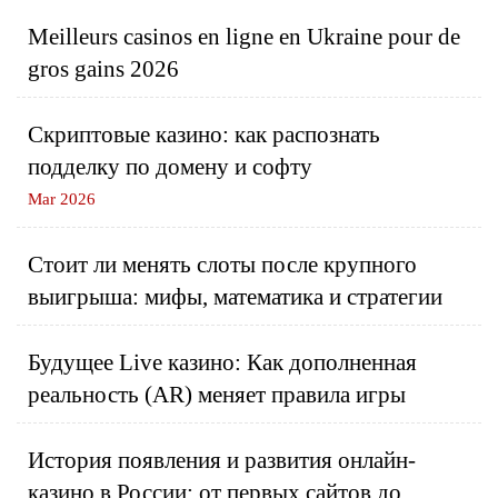
Meilleurs casinos en ligne en Ukraine pour de
gros gains 2026
Скриптовые казино: как распознать
подделку по домену и софту
Mar 2026
Стоит ли менять слоты после крупного
выигрыша: мифы, математика и стратегии
Будущее Live казино: Как дополненная
реальность (AR) меняет правила игры
История появления и развития онлайн-
казино в России: от первых сайтов до