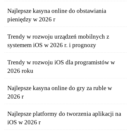
Najlepsze kasyna online do obstawiania
pieniędzy w 2026 r
Trendy w rozwoju urządzeń mobilnych z
systemem iOS w 2026 r. i prognozy
Trendy w rozwoju iOS dla programistów w
2026 roku
Najlepsze kasyna online do gry za ruble w
2026 r
Najlepsze platformy do tworzenia aplikacji na
iOS w 2026 r