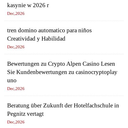
kasynie w 2026 r
Dec,2026
tren domino automatico para niños
Creatividad y Habilidad
Dec,2026
Bewertungen zu Crypto Alpen Casino Lesen
Sie Kundenbewertungen zu casinocryptoplay
uno
Dec,2026
Beratung über Zukunft der Hotelfachschule in
Pegnitz vertagt
Dec,2026