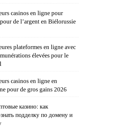
eurs casinos en ligne pour
 pour de l’argent en Biélorussie
eures plateformes en ligne avec
émunérations élevées pour le
l
eurs casinos en ligne en
ne pour de gros gains 2026
товые казино: как
знать подделку по домену и
у