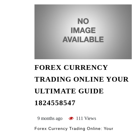
FOREX CURRENCY
TRADING ONLINE YOUR
ULTIMATE GUIDE
1824558547
9 months ago
111 Views
Forex Currency Trading Online: Your