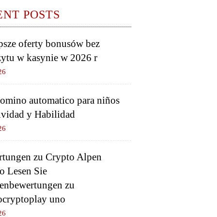
ENT POSTS
psze oferty bonusów bez
ytu w kasynie w 2026 r
26
domino automatico para niños
ividad y Habilidad
26
tungen zu Crypto Alpen
o Lesen Sie
enbewertungen zu
ocryptoplay uno
26