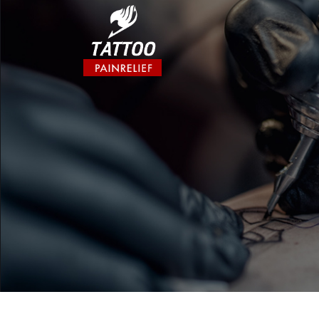
Skip
to
content