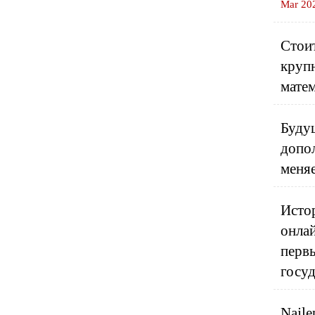
Mar 20
Стоит
круп
матем
Будущ
допо
меня
Истор
онлай
перв
госу
Najle