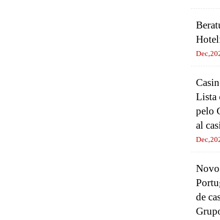
Berat
Hotel
Dec,20
Casin
Lista
pelo 
al cas
Dec,20
Novos
Portu
de ca
Grup