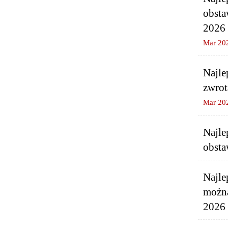
obsta
2026
Mar 20
Najle
zwrot
Mar 20
Najle
obsta
Najle
można
2026 