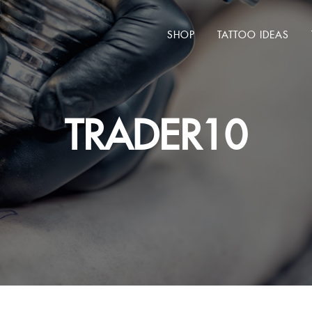
SHOP
TATTOO IDEAS
TRADER10