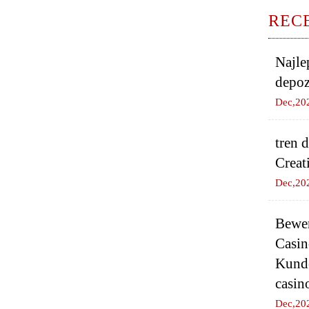
REC
Najle
depoz
Dec,20
tren 
Creat
Dec,20
Bewer
Casin
Kund
casin
Dec,20