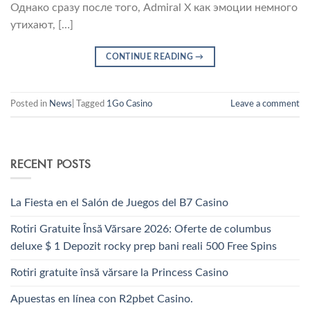
Однако сразу после того, Admiral X как эмоции немного
утихают, […]
CONTINUE READING
→
Posted in
News
|
Tagged
1Go Casino
Leave a comment
RECENT POSTS
La Fiesta en el Salón de Juegos del B7 Casino
Rotiri Gratuite Însă Vărsare 2026: Oferte de columbus
deluxe $ 1 Depozit rocky prep bani reali 500 Free Spins
Rotiri gratuite însă vărsare la Princess Casino
Apuestas en línea con R2pbet Casino.