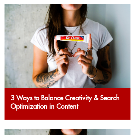
3 Ways to Balance Creativity & Search
Optimization in Content