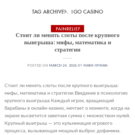
Skip
0
to
TAG ARCHIVES:
1GO CASINO
content
NEWS
Стоит ли менять слоты после крупного
выигрыша: мифы, математика и
стратегии
POSTED ON
MARCH 24, 2026
BY
MARK HYMAN
Стоит ли менять слоты после крупного выигрыша:
мифы, математика и стратегии Введение в психологию
крупного выигрыша Каждый игрок, вращающий
барабаны в онлайн-казино, мечтает о моменте, когда на
экране высветится заветная сумма с множеством нулей.
Крупный выигрыш — это кульминация игрового
процесса, вызывающая мощный выброс дофамина.