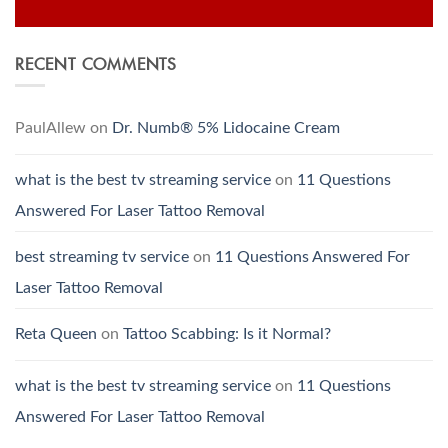
RECENT COMMENTS
PaulAllew
on
Dr. Numb® 5% Lidocaine Cream
what is the best tv streaming service
on
11 Questions
Answered For Laser Tattoo Removal
best streaming tv service
on
11 Questions Answered For
Laser Tattoo Removal
Reta Queen
on
Tattoo Scabbing: Is it Normal?
what is the best tv streaming service
on
11 Questions
Answered For Laser Tattoo Removal