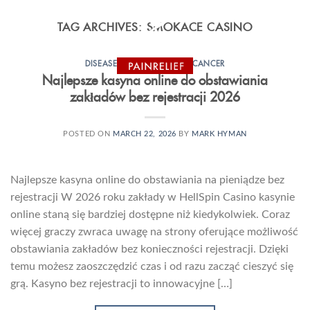
Skip
0
to
TAG ARCHIVES:
SMOKACE CASINO
content
DISEASE & ILLNESS, COLON CANCER
Najlepsze kasyna online do obstawiania
zakładów bez rejestracji 2026
POSTED ON
MARCH 22, 2026
BY
MARK HYMAN
Najlepsze kasyna online do obstawiania na pieniądze bez
rejestracji W 2026 roku zakłady w HellSpin Casino kasynie
online staną się bardziej dostępne niż kiedykolwiek. Coraz
więcej graczy zwraca uwagę na strony oferujące możliwość
obstawiania zakładów bez konieczności rejestracji. Dzięki
temu możesz zaoszczędzić czas i od razu zacząć cieszyć się
grą. Kasyno bez rejestracji to innowacyjne […]