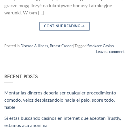
gracze mogą liczyć na lukratywne bonusy i atrakcyjne
warunki. W tym […]
CONTINUE READING
→
Posted in
Disease & Illness, Breast Cancer
|
Tagged
Smokace Casino
Leave a comment
RECENT POSTS
Montar las dineros deberia ser cualquier procedimiento
comodo, veloz desplazandolo hacia el pelo, sobre todo,
fiable
Si estas buscando casinos en internet que aceptan Trustly,
estamos aca anonima