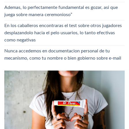
Ademas, lo perfectamente fundamental es gozar, asi que
juega sobre manera ceremonioso”
En los caballeros encontraras el test sobre otros jugadores
desplazandolo hacia el pelo usuarios, lo tanto efectivas
como negativas
Nunca accedemos en documentacion personal de tu
mecanismo, como tu nombre o bien gobierno sobre e-mail