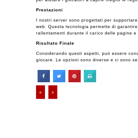
Prestazioni
I nostri server sono progettati per supportare 
web. Questa tecnologia permette di garantire
rallentamenti durante il carico delle pagine e 
Risultato Finale
Considerando questi aspetti, può essere concl
giocare. Le opzioni sono diverse e ci sono se
«
»