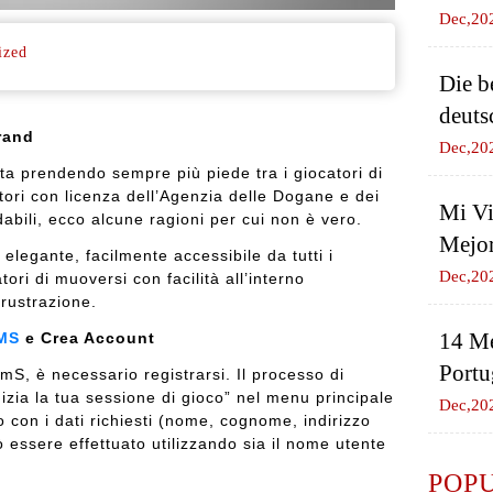
Dec,20
ized
Die b
deuts
rand
Dec,20
ta prendendo sempre più piede tra i giocatori di
tori con licenza dell’Agenzia delle Dogane e dei
Mi Vi
dabili, ecco alcune ragioni per cui non è vero.
Mejor
elegante, facilmente accessibile da tutti i
Dec,20
atori di muoversi con facilità all’interno
frustrazione.
14 Me
AMS
e Crea Account
Portu
mS, è necessario registrarsi. Il processo di
Inizia la tua sessione di gioco” nel menu principale
Dec,20
 con i dati richiesti (nome, cognome, indirizzo
 essere effettuato utilizzando sia il nome utente
POP