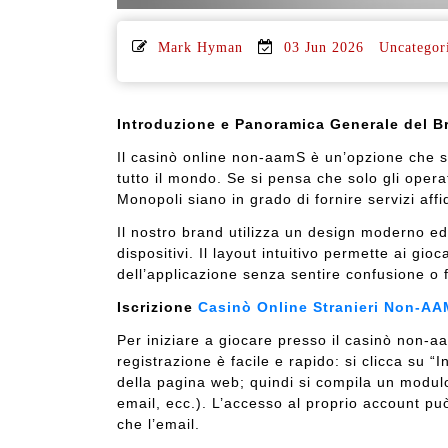
Mark Hyman
03 Jun 2026
Uncategor
Introduzione e Panoramica Generale del B
Il casinò online non-aamS è un’opzione che s
tutto il mondo. Se si pensa che solo gli opera
Monopoli siano in grado di fornire servizi affi
Il nostro brand utilizza un design moderno ed 
dispositivi. Il layout intuitivo permette ai gioc
dell’applicazione senza sentire confusione o 
Iscrizione
Casinò Online Stranieri Non-A
Per iniziare a giocare presso il casinò non-aa
registrazione è facile e rapido: si clicca su “
della pagina web; quindi si compila un modulo
email, ecc.). L’accesso al proprio account può
che l’email.