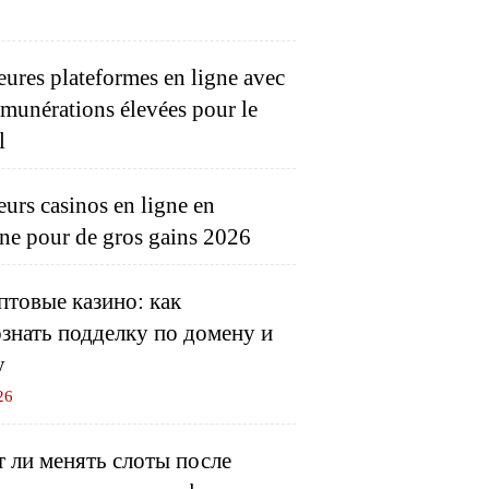
eures plateformes en ligne avec
émunérations élevées pour le
l
eurs casinos en ligne en
ne pour de gros gains 2026
товые казино: как
знать подделку по домену и
у
26
 ли менять слоты после