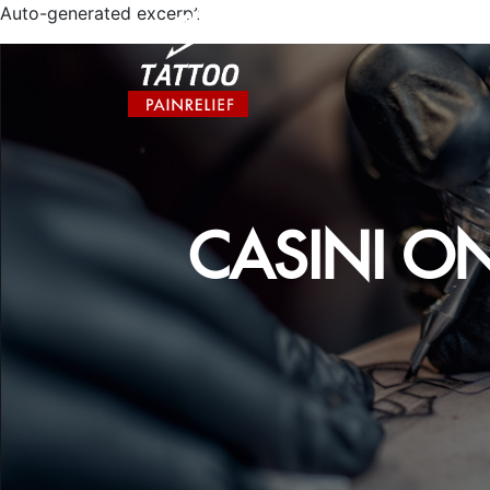
Skip
Auto-generated excerpt
to
content
CASINI O