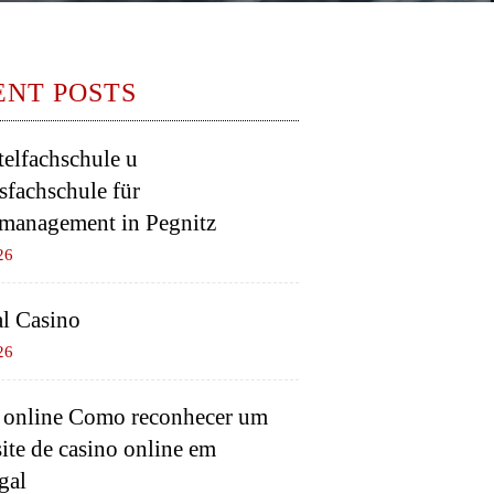
ENT POSTS
elfachschule u
sfachschule für
management in Pegnitz
26
l Casino
26
 online Como reconhecer um
ite de casino online em
gal