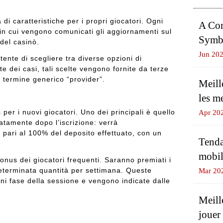
di caratteristiche per i propri giocatori. Ogni
A Com
 in cui vengono comunicati gli aggiornamenti sul
Symbo
del casinò.
Jun 20
utente di scegliere tra diverse opzioni di
 dei casi, tali scelte vengono fornite da terze
il termine generico “provider”.
Meill
les m
 per i nuovi giocatori. Uno dei principali è quello
Apr 20
tamente dopo l’iscrizione: verrà
pari al 100% del deposito effettuato, con un
Tenda
mobil
onus dei giocatori frequenti. Saranno premiati i
eterminata quantità per settimana. Queste
Mar 20
ni fase della sessione e vengono indicate dalle
Meill
jouer