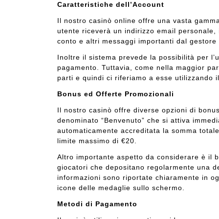
Caratteristiche dell’Account
Il nostro casinò online offre una vasta gamma 
utente riceverà un indirizzo email personale,
conto e altri messaggi importanti dal gestore 
Inoltre il sistema prevede la possibilità per l’
pagamento. Tuttavia, come nella maggior parte
parti e quindi ci riferiamo a esse utilizzando 
Bonus ed Offerte Promozionali
Il nostro casinò offre diverse opzioni di bonus
denominato “Benvenuto” che si attiva immedia
automaticamente accreditata la somma totale 
limite massimo di €20.
Altro importante aspetto da considerare è il b
giocatori che depositano regolarmente una d
informazioni sono riportate chiaramente in og
icone delle medaglie sullo schermo.
Metodi di Pagamento