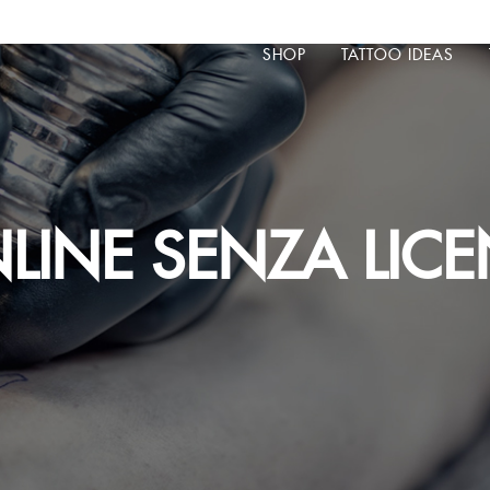
SHOP
TATTOO IDEAS
NLINE SENZA LIC