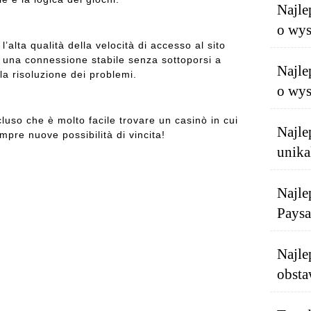
Najle
o wys
l’alta qualità della velocità di accesso al sito
 una connessione stabile senza sottoporsi a
Najle
la risoluzione dei problemi.
o wys
uso che è molto facile trovare un casinò in cui
Najle
mpre nuove possibilità di vincita!
unika
Najle
Paysa
Najle
obsta