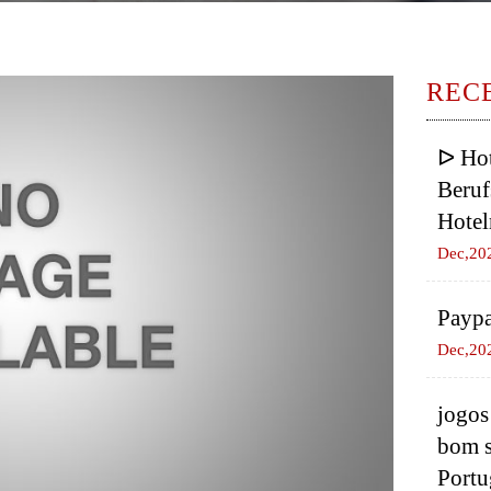
REC
ᐅ Hot
Beruf
Hotel
Dec,20
Paypa
Dec,20
jogos
bom s
Portu