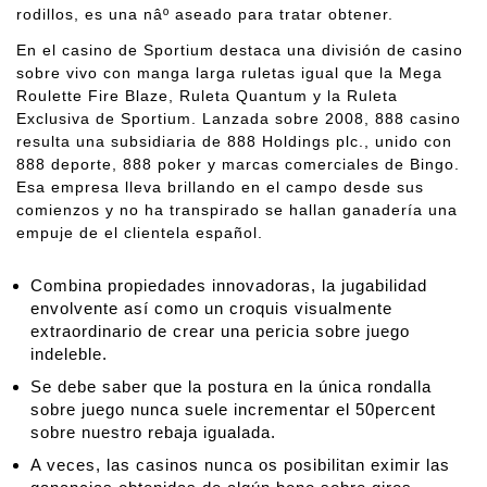
rodillos, es una nâº aseado para tratar obtener.
En el casino de Sportium destaca una división de casino
sobre vivo con manga larga ruletas igual que la Mega
Roulette Fire Blaze, Ruleta Quantum y la Ruleta
Exclusiva de Sportium. Lanzada sobre 2008, 888 casino
resulta una subsidiaria de 888 Holdings plc., unido con
888 deporte, 888 poker y marcas comerciales de Bingo.
Esa empresa lleva brillando en el campo desde sus
comienzos y no ha transpirado se hallan ganadería una
empuje de el clientela español.
Combina propiedades innovadoras, la jugabilidad
envolvente así­ como un croquis visualmente
extraordinario de crear una pericia sobre juego
indeleble.
Se debe saber que la postura en la única rondalla
sobre juego nunca suele incrementar el 50percent
sobre nuestro rebaja igualada.
A veces, las casinos nunca os posibilitan eximir las