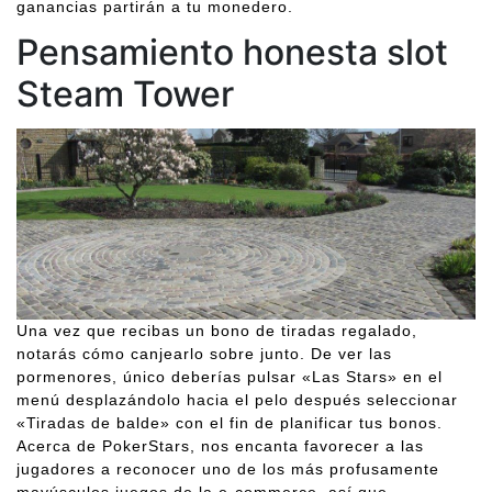
ganancias partirán a tu monedero.
Pensamiento honesta slot
Steam Tower
Una vez que recibas un bono de tiradas regalado,
notarás cómo canjearlo sobre junto. De ver las
pormenores, único deberías pulsar «Las Stars» en el
menú desplazándolo hacia el pelo después seleccionar
«Tiradas de balde» con el fin de planificar tus bonos.
Acerca de PokerStars, nos encanta favorecer a las
jugadores a reconocer uno de los más profusamente