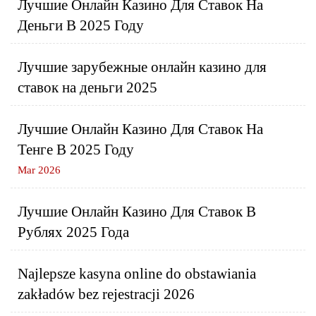
Лучшие Онлайн Казино Для Ставок На
Деньги В 2025 Году
Лучшие зарубежные онлайн казино для
ставок на деньги 2025
Лучшие Онлайн Казино Для Ставок На
Тенге В 2025 Году
Mar 2026
Лучшие Онлайн Казино Для Ставок В
Рублях 2025 Года
Najlepsze kasyna online do obstawiania
zakładów bez rejestracji 2026