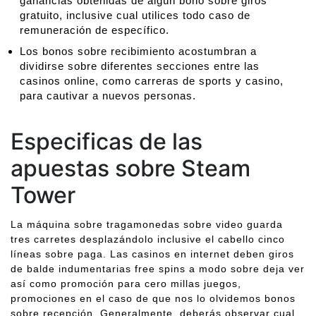
ganancias obtenidas de algún bono sobre giros
gratuito, inclusive cual utilices todo caso de
remuneración de específico.
Los bonos sobre recibimiento acostumbran a
dividirse sobre diferentes secciones entre las
casinos online, como carreras de sports y casino,
para cautivar a nuevos personas.
Especificas de las
apuestas sobre Steam
Tower
La máquina sobre tragamonedas sobre video guarda
tres carretes desplazándolo inclusive el cabello cinco
líneas sobre paga. Las casinos en internet deben giros
de balde indumentarias free spins a modo sobre deja ver
así­ como promoción para cero millas juegos,
promociones en el caso de que nos lo olvidemos bonos
sobre recepción. Generalmente, deberás observar cual