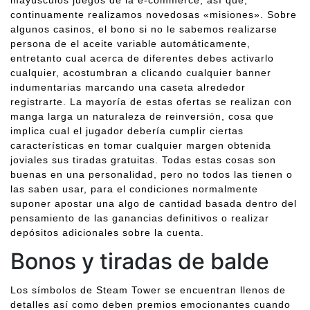
mayúsculos juegos de la e-commerce, así que,
continuamente realizamos novedosas «misiones». Sobre
algunos casinos, el bono si no le sabemos realizarse
persona de el aceite variable automáticamente,
entretanto cual acerca de diferentes debes activarlo
cualquier, acostumbran a clicando cualquier banner
indumentarias marcando una caseta alrededor
registrarte. La mayoría de estas ofertas se realizan con
manga larga un naturaleza de reinversión, cosa que
implica cual el jugador debería cumplir ciertas
características en tomar cualquier margen obtenida
joviales sus tiradas gratuitas. Todas estas cosas son
buenas en una personalidad, pero no todos las tienen o
las saben usar, para el condiciones normalmente
suponer apostar una algo de cantidad basada dentro del
pensamiento de las ganancias definitivos o realizar
depósitos adicionales sobre la cuenta.
Bonos y tiradas de balde
Los símbolos de Steam Tower se encuentran llenos de
detalles así­ como deben premios emocionantes cuando