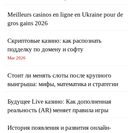
Meilleurs casinos en ligne en Ukraine pour de
gros gains 2026
Скриптовые казино: как распознать
подделку по домену и софту
Mar 2026
Стоит ли менять слоты после крупного
выигрыша: мифы, математика и стратегии
Будущее Live казино: Как дополненная
реальность (AR) меняет правила игры
История появления и развития онлайн-