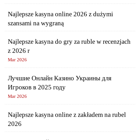
Najlepsze kasyna online 2026 z dużymi
szansami na wygraną
Najlepsze kasyna do gry za ruble w recenzjach
z 2026 r
Mar 2026
Лучшие Онлайн Казино Украины для
Игроков в 2025 году
Mar 2026
Najlepsze kasyna online z zakładem na rubel
2026