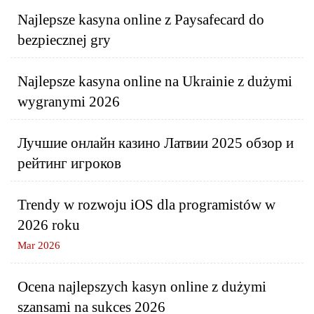
Najlepsze kasyna online z Paysafecard do
bezpiecznej gry
Najlepsze kasyna online na Ukrainie z dużymi
wygranymi 2026
Лучшие онлайн казино Латвии 2025 обзор и
рейтинг игроков
Trendy w rozwoju iOS dla programistów w
2026 roku
Mar 2026
Ocena najlepszych kasyn online z dużymi
szansami na sukces 2026