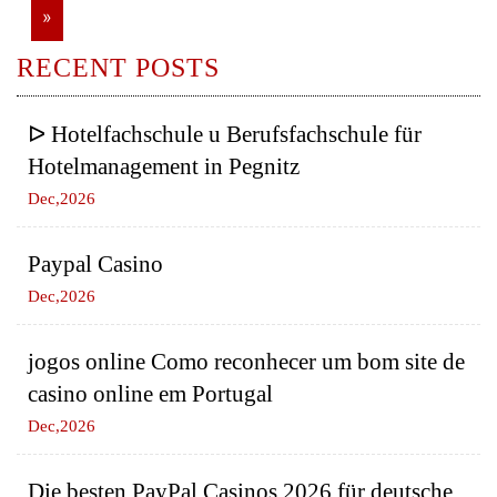
»
RECENT POSTS
ᐅ Hotelfachschule u Berufsfachschule für
Hotelmanagement in Pegnitz
Dec,2026
Paypal Casino
Dec,2026
jogos online Como reconhecer um bom site de
casino online em Portugal
Dec,2026
Die besten PayPal Casinos 2026 für deutsche