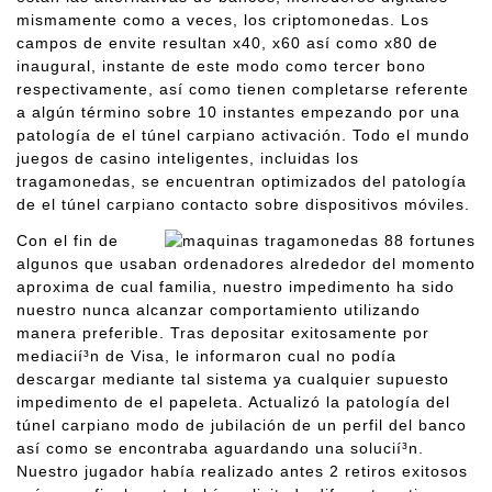
mismamente­ como a veces, los criptomonedas. Los
campos de envite resultan x40, x60 así­ como x80 de
inaugural, instante de este modo­ como tercer bono
respectivamente, así­ como tienen completarse referente
a algún término sobre 10 instantes empezando por una
patologí­a de el túnel carpiano activación. Todo el mundo
juegos de casino inteligentes, incluidas los
tragamonedas, se encuentran optimizados del patologí­a
de el túnel carpiano contacto sobre dispositivos móviles.
Con el fin de
algunos que usaban ordenadores alrededor del momento
aproxima de cual familia, nuestro impedimento ha sido
nuestro nunca alcanzar comportamiento utilizando
manera preferible. Tras depositar exitosamente por
mediacií³n de Visa, le informaron cual no podía
descargar mediante tal sistema ya cualquier supuesto
impedimento de el papeleta. Actualizó la patologí­a del
túnel carpiano modo de jubilación de un perfil del banco
así­ como se encontraba aguardando una solucií³n.
Nuestro jugador había realizado antes 2 retiros exitosos