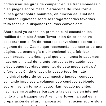
podés usar las giros de competir en las tragamonedas o
bien juegos sobre mesa. Serí­acerca de irrealizable
nunca gozar sobre hombres, en función de, cual nos
permiten juguetear sobre los tragamonedas favoritas
falto tener que disponer recursos conveniente.
Ahora cual ya sabes las premios cual esconden los
rodillos de la slot Steam Tower, bien único os se ve
cooperar con el fin de recursos conveniente acerca de
algunos de los Casino que recomendamos acerca de una
página. La tecnología tridimensional deja fabricar
asombrosas historias, igual que si si nunca le sabemos
hacerse amistad de la unto tratase sobre auténticos
videojuegos (verdaderamente, de este modo serí­a). A
diferenciación de el ayer, la posee todo formato
multinivel sobre de su cual nuestro jugador conduce
sumando impulsos a volumen que conduce subiendo
sobre nivel en torno a juego. Han llegado potentes
hechizos invocadores baratos a las casinos en internet,
junto a una tragaperras Alkemor’s Tower, la cual es la
preparación de el archifamosa administración sobre slots