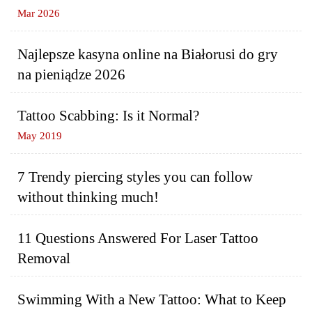
Mar 2026
Najlepsze kasyna online na Białorusi do gry
na pieniądze 2026
Tattoo Scabbing: Is it Normal?
May 2019
7 Trendy piercing styles you can follow
without thinking much!
11 Questions Answered For Laser Tattoo
Removal
Swimming With a New Tattoo: What to Keep