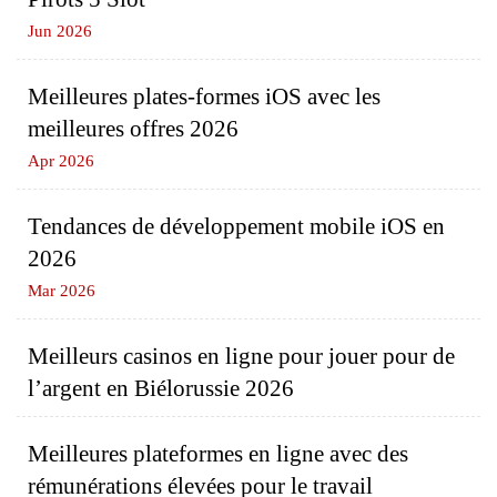
Jun 2026
Meilleures plates-formes iOS avec les
meilleures offres 2026
Apr 2026
Tendances de développement mobile iOS en
2026
Mar 2026
Meilleurs casinos en ligne pour jouer pour de
l’argent en Biélorussie 2026
Meilleures plateformes en ligne avec des
rémunérations élevées pour le travail