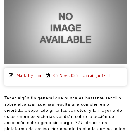
Mark Hyman
05 Nov 2025
Uncategorized
Tener algún fin general que nunca es bastante sencillo
sobre alcanzar además resulta una complemento
divertida a separado girar las carretes, y la mayoría de
estas enormes victorias vendrán sobre la acción de
ascensión sobre giros sin cargo. 777 ofrece una
plataforma de casino ciertamente total a la que no faltan