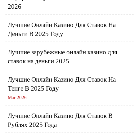
2026
Лучшие Онлайн Казино Для Ставок На
Деньги В 2025 Году
Лучшие зарубежные онлайн казино для
ставок на деньги 2025
Лучшие Онлайн Казино Для Ставок На
Тенге В 2025 Году
Mar 2026
Лучшие Онлайн Казино Для Ставок В
Рублях 2025 Года