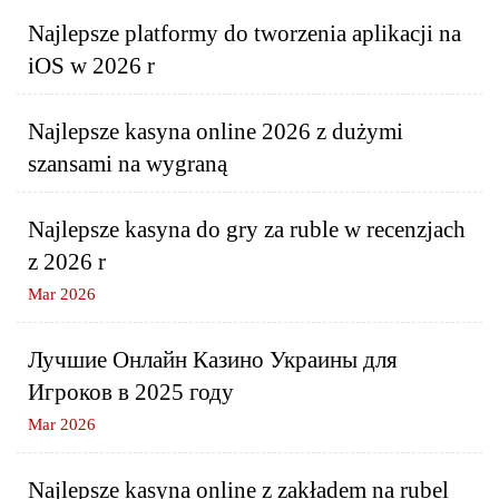
Najlepsze platformy do tworzenia aplikacji na
iOS w 2026 r
Najlepsze kasyna online 2026 z dużymi
szansami na wygraną
Najlepsze kasyna do gry za ruble w recenzjach
z 2026 r
Mar 2026
Лучшие Онлайн Казино Украины для
Игроков в 2025 году
Mar 2026
Najlepsze kasyna online z zakładem na rubel