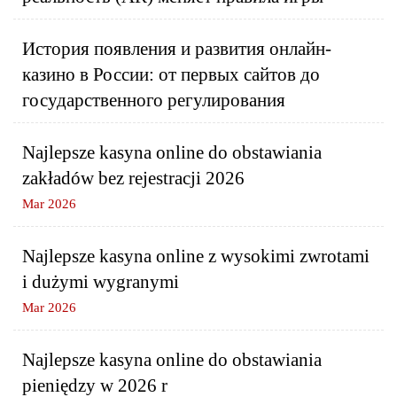
История появления и развития онлайн-
казино в России: от первых сайтов до
государственного регулирования
Najlepsze kasyna online do obstawiania
zakładów bez rejestracji 2026
Mar 2026
Najlepsze kasyna online z wysokimi zwrotami
i dużymi wygranymi
Mar 2026
Najlepsze kasyna online do obstawiania
pieniędzy w 2026 r