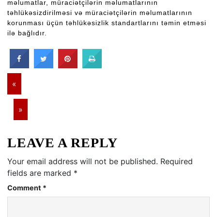
məlumatlar, müraciətçilərin məlumatlarının
təhlükəsizdirilməsi və müraciətçilərin məlumatlarının
korunması üçün təhlükəsizlik standartlarını təmin etməsi
ilə bağlıdır.
«
»
LEAVE A REPLY
Your email address will not be published.
Required
fields are marked
*
Comment
*