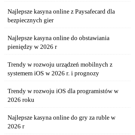
Najlepsze kasyna online z Paysafecard dla
bezpiecznych gier
Najlepsze kasyna online do obstawiania
pieniędzy w 2026 r
Trendy w rozwoju urządzeń mobilnych z
systemem iOS w 2026 r. i prognozy
Trendy w rozwoju iOS dla programistów w
2026 roku
Najlepsze kasyna online do gry za ruble w
2026 r