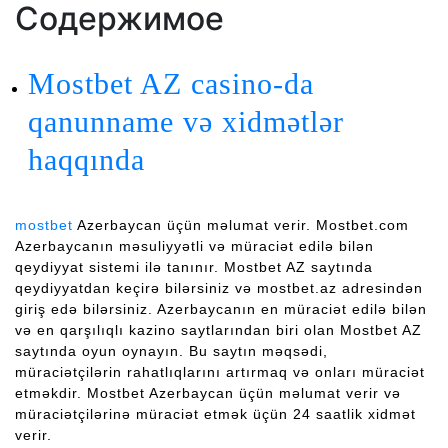
Содержимое
Mostbet AZ casino-da
qanunname və xidmətlər
haqqında
mostbet
Azerbaycan üçün məlumat verir. Mostbet.com
Azerbaycanın məsuliyyətli və müraciət edilə bilən
qeydiyyat sistemi ilə tanınır. Mostbet AZ saytında
qeydiyyatdan keçirə bilərsiniz və mostbet.az adresindən
giriş edə bilərsiniz. Azerbaycanın en müraciət edilə bilən
və en qarşılıqlı kazino saytlarından biri olan Mostbet AZ
saytında oyun oynayın. Bu saytın məqsədi,
müraciətçilərin rahatlıqlarını artırmaq və onları müraciət
etməkdir. Mostbet Azerbaycan üçün məlumat verir və
müraciətçilərinə müraciət etmək üçün 24 saatlik xidmət
verir.