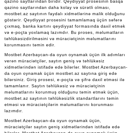
qazino saytlarından biridir. Qeydiyyat prosesinin basqa
qazino saytlarından daha kolay və sürətli olması,
mostbet.az saytının faydalı xidmətlərinə malik olduğunu
göstərir. Qeydiyyat prosesini tamamlamaq üçün səfərə
çıxmaq, banka kartını qeydiyyat formasında daxil etmək
və e-poçta yoxlamaq lazımdır. Bu proses, məlumatların
təhlükəsizdirilməsini və müraciətçinin məlumatlarını
korunmasını təmin edir.
Mostbet Azerbaycan-da oyun oynamak üçün ilk adımları
verən müraciətçilər, saytın geniş və təhlükəsiz
xidmətlərindən istifadə edə bilərlər. Mostbet Azerbaycan-
da oyun oynamak üçün mostbet.az saytına giriş edə
bilərsiniz. Giriş prosesi, e-poçta və şifrə daxil etməsi ilə
tamamlanır. Saytın təhlükəsiz və müraciətçinin
məlumatlarını korunmuş olduğunu təmin etmək üçün,
mostbet.az saytının təhlükəsizlik standartlarını təmin
etməsi və müraciətçilərin məlumatlarını korunması
lazımdır.
Mostbet Azerbaycan-da oyun oynamak üçün,
müraciətçilər saytın geniş xidmətlərindən istifadə edə
bilərlər. Mostbet Azerbaycan-da oyun oynamak üçün,