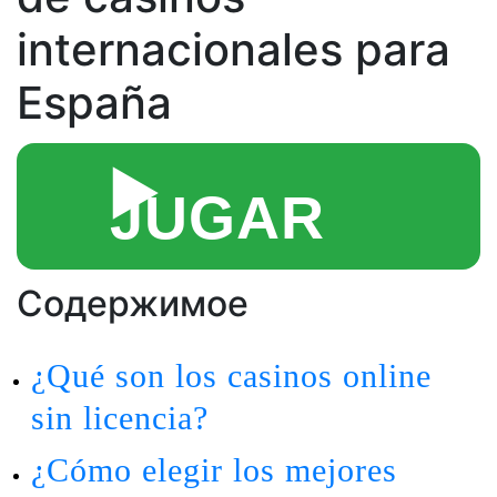
internacionales para
España
▶️
JUGAR
Содержимое
¿Qué son los casinos online
sin licencia?
¿Cómo elegir los mejores