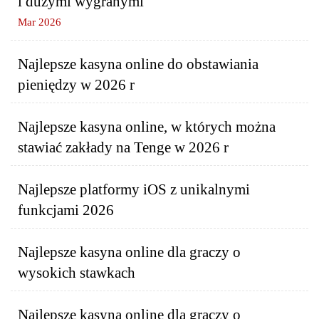
i dużymi wygranymi
Mar 2026
Najlepsze kasyna online do obstawiania
pieniędzy w 2026 r
Najlepsze kasyna online, w których można
stawiać zakłady na Tenge w 2026 r
Najlepsze platformy iOS z unikalnymi
funkcjami 2026
Najlepsze kasyna online dla graczy o
wysokich stawkach
Najlepsze kasyna online dla graczy o