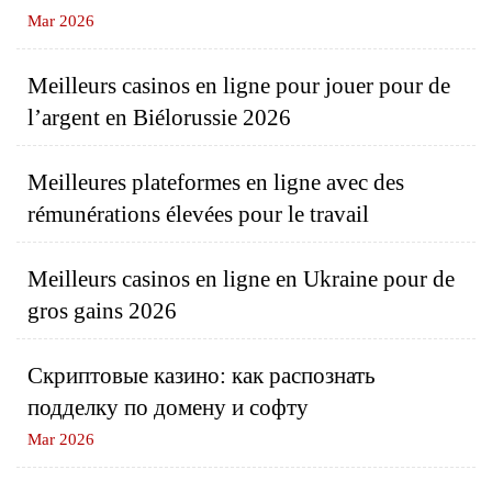
Mar 2026
Meilleurs casinos en ligne pour jouer pour de
l’argent en Biélorussie 2026
Meilleures plateformes en ligne avec des
rémunérations élevées pour le travail
Meilleurs casinos en ligne en Ukraine pour de
gros gains 2026
Скриптовые казино: как распознать
подделку по домену и софту
Mar 2026