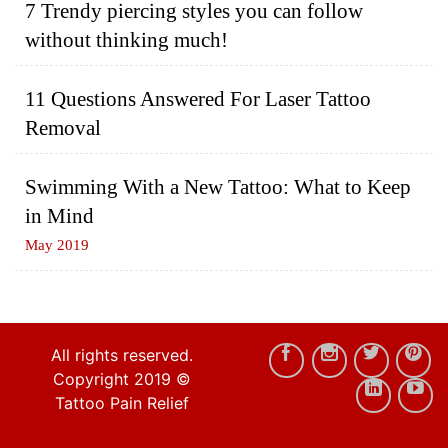
7 Trendy piercing styles you can follow
without thinking much!
11 Questions Answered For Laser Tattoo
Removal
Swimming With a New Tattoo: What to Keep
in Mind
May 2019
All rights reserved.
Copyright 2019 ©
Tattoo Pain Relief