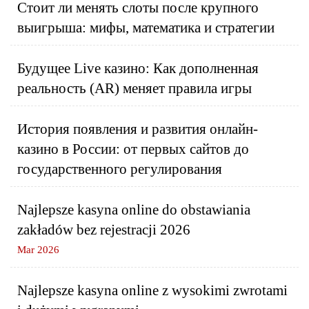
Стоит ли менять слоты после крупного
выигрыша: мифы, математика и стратегии
Будущее Live казино: Как дополненная
реальность (AR) меняет правила игры
История появления и развития онлайн-
казино в России: от первых сайтов до
государственного регулирования
Najlepsze kasyna online do obstawiania
zakładów bez rejestracji 2026
Mar 2026
Najlepsze kasyna online z wysokimi zwrotami