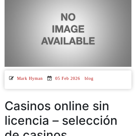
Mark Hyman
05 Feb 2026
blog
Casinos online sin
licencia – selección
de casinos