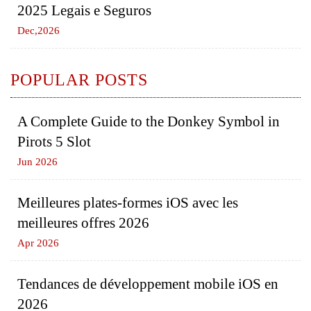
2025 Legais e Seguros
Dec,2026
POPULAR POSTS
A Complete Guide to the Donkey Symbol in
Pirots 5 Slot
Jun 2026
Meilleures plates-formes iOS avec les
meilleures offres 2026
Apr 2026
Tendances de développement mobile iOS en
2026