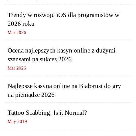
Trendy w rozwoju iOS dla programistów w
2026 roku
Mar 2026
Ocena najlepszych kasyn online z dużymi
szansami na sukces 2026
Mar 2026
Najlepsze kasyna online na Białorusi do gry
na pieniądze 2026
Tattoo Scabbing: Is it Normal?
May 2019