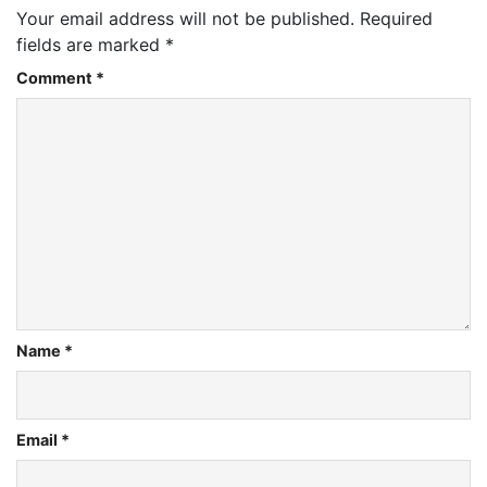
Your email address will not be published.
Required
fields are marked
*
Comment
*
Name
*
Email
*