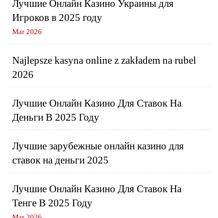
Лучшие Онлайн Казино Украины для
Игроков в 2025 году
Mar 2026
Najlepsze kasyna online z zakładem na rubel
2026
Лучшие Онлайн Казино Для Ставок На
Деньги В 2025 Году
Лучшие зарубежные онлайн казино для
ставок на деньги 2025
Лучшие Онлайн Казино Для Ставок На
Тенге В 2025 Году
Mar 2026