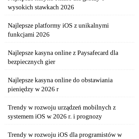
wysokich stawkach 2026
Najlepsze platformy iOS z unikalnymi
funkcjami 2026
Najlepsze kasyna online z Paysafecard dla
bezpiecznych gier
Najlepsze kasyna online do obstawiania
pieniędzy w 2026 r
Trendy w rozwoju urządzeń mobilnych z
systemem iOS w 2026 r. i prognozy
Trendy w rozwoju iOS dla programistów w