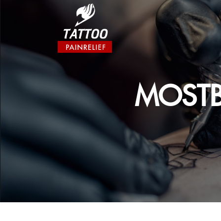
Skip
to
content
MOSTB