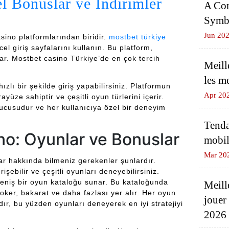
l Bonuslar ve İndirimler
A Com
Symbo
Jun 20
sino platformlarından biridir.
mostbet türkiye
l giriş sayfalarını kullanın. Bu platform,
nar. Mostbet casino Türkiye’de en çok tercih
Meill
les m
ızlı bir şekilde giriş yapabilirsiniz. Platformun
Apr 20
yüze sahiptir ve çeşitli oyun türlerini içerir.
ucusudur ve her kullanıcıya özel bir deneyim
Tenda
no: Oyunlar ve Bonuslar
mobil
Mar 20
r hakkında bilmeniz gerekenler şunlardır.
şebilir ve çeşitli oyunları deneyebilirsiniz.
geniş bir oyun kataloğu sunar. Bu kataloğunda
Meill
oker, bakarat ve daha fazlası yer alır. Her oyun
jouer
ardır, bu yüzden oyunları deneyerek en iyi stratejiyi
2026