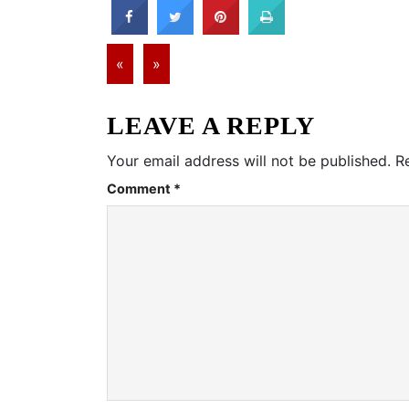
«
»
LEAVE A REPLY
Your email address will not be published.
R
Comment
*