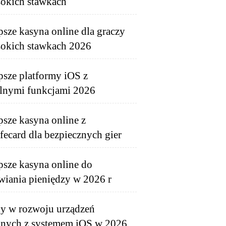
okich stawkach
psze kasyna online dla graczy
okich stawkach 2026
psze platformy iOS z
lnymi funkcjami 2026
psze kasyna online z
fecard dla bezpiecznych gier
psze kasyna online do
wiania pieniędzy w 2026 r
y w rozwoju urządzeń
nych z systemem iOS w 2026