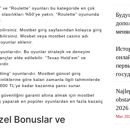
” ve “Roulette” oyunları bu kategoride en çok
Будущ
olasılıkları %50’ye yakın, “Roulette” oyununda
.
допо
lirsiniz. Mostbet giriş sayfasından kolayca giriş
меня
ilirsiniz. Mosbet veya mostbet casino adı
oyunlar eklenir.
Истор
yunlarıdır. Bu oyunlar stratejik ve deneyim
онлай
zançlar elde edilebilir. “Texas Hold’em” ve
rdir.
перв
госу
ting” oyunlarıdır. Mostbet güncel giriş
inliklerine göre kalan zamanla ilgili tahminlerde
0.000 TL’ye kadar kazanma şansı sunar.
Najle
 güvenliğini garanti altına almak için mostbet
obsta
iş yaparak en popüler oyunlardan en fazla kazanç
2026
zel Bonuslar ve
Mar 20