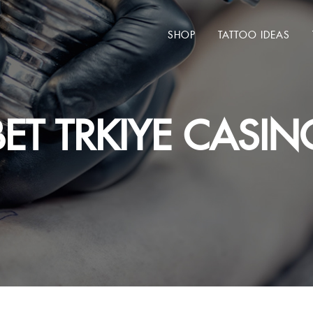
SHOP
TATTOO IDEAS
ET TRKIYE CASIN