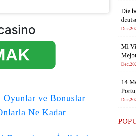
Die b
deuts
casino
Dec,20
Mi Vi
MAK
Mejor
Dec,20
14 Me
Portu
: Oyunlar ve Bonuslar
Dec,20
Onlarla Ne Kadar
POP