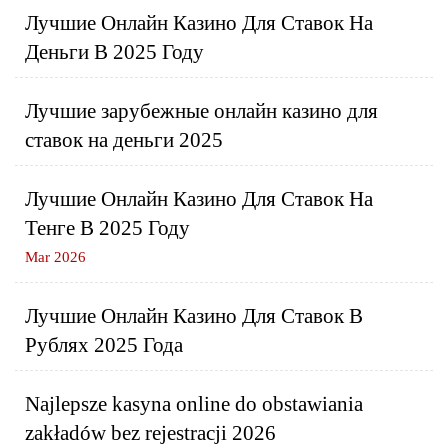
Лучшие Онлайн Казино Для Ставок На
Деньги В 2025 Году
Лучшие зарубежные онлайн казино для
ставок на деньги 2025
Лучшие Онлайн Казино Для Ставок На
Тенге В 2025 Году
Mar 2026
Лучшие Онлайн Казино Для Ставок В
Рублях 2025 Года
Najlepsze kasyna online do obstawiania
zakładów bez rejestracji 2026