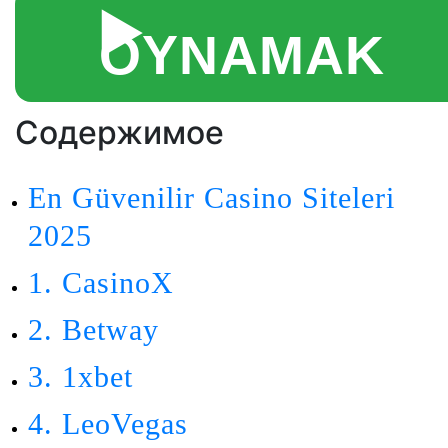
▶️
OYNAMAK
Содержимое
En Güvenilir Casino Siteleri
2025
1. CasinoX
2. Betway
3. 1xbet
4. LeoVegas