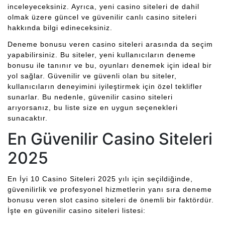
inceleyeceksiniz. Ayrıca, yeni casino siteleri de dahil
olmak üzere güncel ve güvenilir canlı casino siteleri
hakkında bilgi edineceksiniz.
Deneme bonusu veren casino siteleri arasında da seçim
yapabilirsiniz. Bu siteler, yeni kullanıcıların deneme
bonusu ile tanınır ve bu, oyunları denemek için ideal bir
yol sağlar. Güvenilir ve güvenli olan bu siteler,
kullanıcıların deneyimini iyileştirmek için özel teklifler
sunarlar. Bu nedenle, güvenilir casino siteleri
arıyorsanız, bu liste size en uygun seçenekleri
sunacaktır.
En Güvenilir Casino Siteleri
2025
En İyi 10 Casino Siteleri 2025 yılı için seçildiğinde,
güvenilirlik ve profesyonel hizmetlerin yanı sıra deneme
bonusu veren slot casino siteleri de önemli bir faktördür.
İşte en güvenilir casino siteleri listesi: