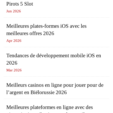
Pirots 5 Slot
Jun 2026
Meilleures plates-formes iOS avec les
meilleures offres 2026
Apr 2026
Tendances de développement mobile iOS en
2026
Mar 2026
Meilleurs casinos en ligne pour jouer pour de
l’argent en Biélorussie 2026
Meilleures plateformes en ligne avec des