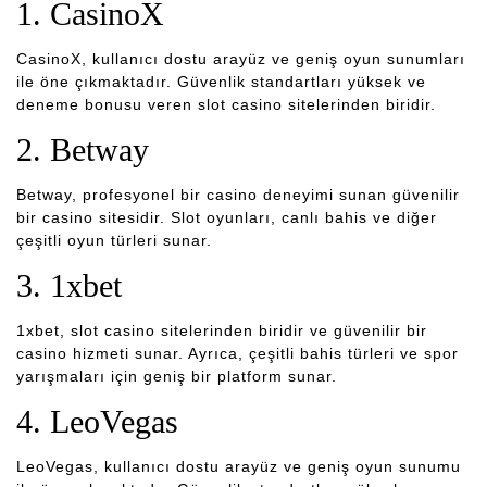
1. CasinoX
CasinoX, kullanıcı dostu arayüz ve geniş oyun sunumları
ile öne çıkmaktadır. Güvenlik standartları yüksek ve
deneme bonusu veren slot casino sitelerinden biridir.
2. Betway
Betway, profesyonel bir casino deneyimi sunan güvenilir
bir casino sitesidir. Slot oyunları, canlı bahis ve diğer
çeşitli oyun türleri sunar.
3. 1xbet
1xbet, slot casino sitelerinden biridir ve güvenilir bir
casino hizmeti sunar. Ayrıca, çeşitli bahis türleri ve spor
yarışmaları için geniş bir platform sunar.
4. LeoVegas
LeoVegas, kullanıcı dostu arayüz ve geniş oyun sunumu