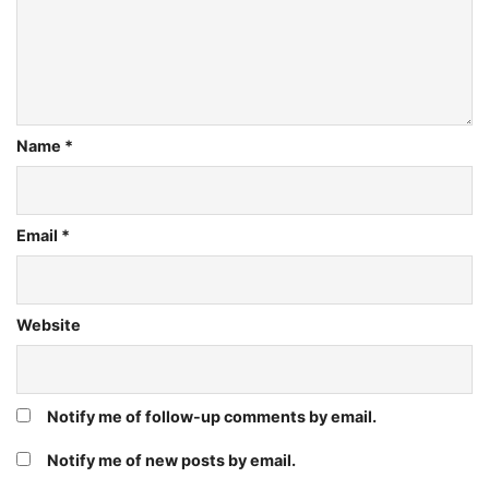
Name
*
Email
*
Website
Notify me of follow-up comments by email.
Notify me of new posts by email.