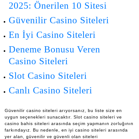
2025: Önerilen 10 Sitesi
Güvenilir Casino Siteleri
En İyi Casino Siteleri
Deneme Bonusu Veren
Casino Siteleri
Slot Casino Siteleri
Canlı Casino Siteleri
Güvenilir casino siteleri arıyorsanız, bu liste size en
uygun seçenekleri sunacaktır. Slot casino siteleri ve
casino bahis siteleri arasında seçim yapmanın zorluğının
farkındayız. Bu nedenle, en iyi casino siteleri arasında
yer alan, güvenilir ve güvenli olan siteleri