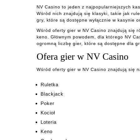
NV Casino to jeden z najpopularniejszych kasy
Wśród nich znajdują się klasyki, takie jak rul
gry, które są dostępne wyłącznie w kasynie o
Wśród oferty gier w NV Casino znajdują się ró
keno. Głównym powodem, dla którego NV Casino
ogromną liczbę gier, które są dostępne dla g
Ofera gier w NV Casino
Wśród oferty gier w NV Casino znajdują się n
Ruletka
Blackjack
Poker
Kocioł
Loteria
Keno