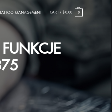
TATTOO MANAGEMENT
0
CART /
$
0.00
I FUNKCJE
375