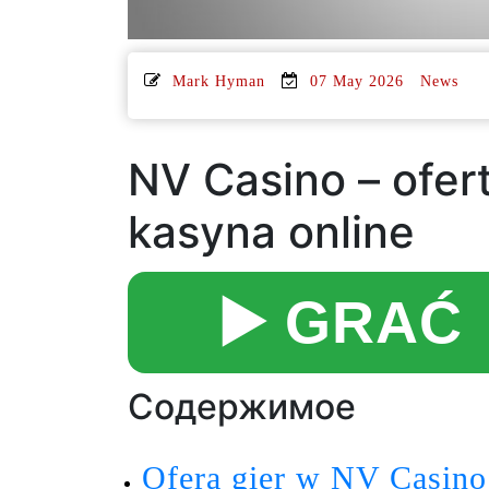
Mark Hyman
07 May 2026
News
NV Casino – ofert
kasyna online
▶️ GRAĆ
Содержимое
Ofera gier w NV Casino