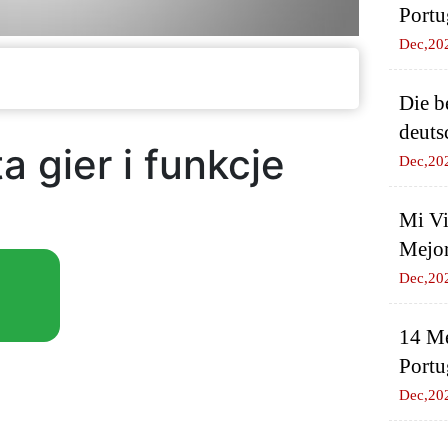
Portu
Dec,20
Die b
deuts
a gier i funkcje
Dec,20
Mi Vi
Mejor
Dec,20
14 Me
Portu
Dec,20