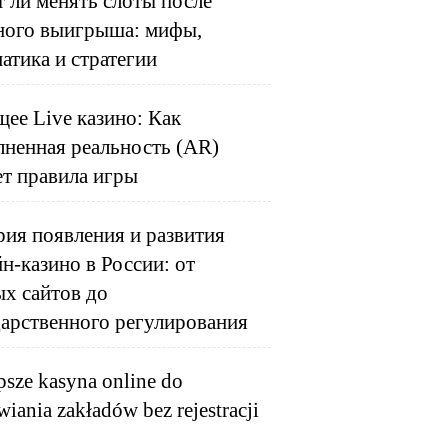
 ли менять слоты после
ного выигрыша: мифы,
атика и стратегии
ее Live казино: Как
лненная реальность (AR)
ет правила игры
ия появления и развития
н-казино в России: от
ых сайтов до
дарственного регулирования
psze kasyna online do
wiania zakładów bez rejestracji