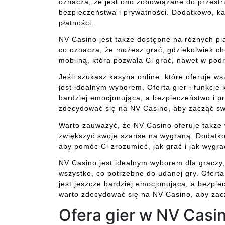
oznacza, że jest ono zobowiązane do przest
bezpieczeństwa i prywatności. Dodatkowo, kasy
płatności.
NV Casino jest także dostępne na różnych plat
co oznacza, że możesz grać, gdziekolwiek ch
mobilną, która pozwala Ci grać, nawet w podr
Jeśli szukasz kasyna online, które oferuje w
jest idealnym wyborem. Oferta gier i funkcje 
bardziej emocjonująca, a bezpieczeństwo i 
zdecydować się na NV Casino, aby zacząć swo
Warto zauważyć, że NV Casino oferuje także 
zwiększyć swoje szanse na wygraną. Dodatkow
aby pomóc Ci zrozumieć, jak grać i jak wygra
NV Casino jest idealnym wyborem dla graczy, 
wszystko, co potrzebne do udanej gry. Oferta 
jest jeszcze bardziej emocjonująca, a bezpi
warto zdecydować się na NV Casino, aby zacz
Ofera gier w NV Casi