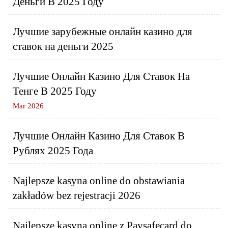
Деньги В 2025 Году
Лучшие зарубежные онлайн казино для
ставок на деньги 2025
Лучшие Онлайн Казино Для Ставок На
Тенге В 2025 Году
Mar 2026
Лучшие Онлайн Казино Для Ставок В
Рублях 2025 Года
Najlepsze kasyna online do obstawiania
zakładów bez rejestracji 2026
Najlepsze kasyna online z Paysafecard do