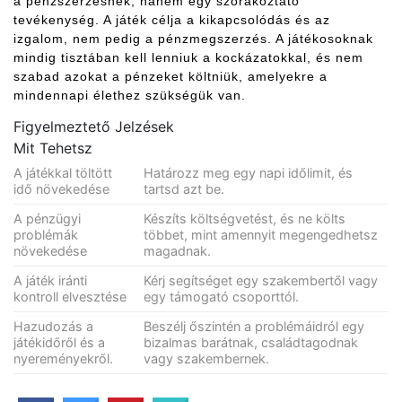
a pénzszerzésnek, hanem egy szórakoztató
tevékenység. A játék célja a kikapcsolódás és az
izgalom, nem pedig a pénzmegszerzés. A játékosoknak
mindig tisztában kell lenniuk a kockázatokkal, és nem
szabad azokat a pénzeket költniük, amelyekre a
mindennapi élethez szükségük van.
Figyelmeztető Jelzések
Mit Tehetsz
A játékkal töltött
Határozz meg egy napi időlimit, és
idő növekedése
tartsd azt be.
A pénzügyi
Készíts költségvetést, és ne költs
problémák
többet, mint amennyit megengedhetsz
növekedése
magadnak.
A játék iránti
Kérj segítséget egy szakembertől vagy
kontroll elvesztése
egy támogató csoporttól.
Hazudozás a
Beszélj őszintén a problémáidról egy
játékidőről és a
bizalmas barátnak, családtagodnak
nyereményekről.
vagy szakembernek.