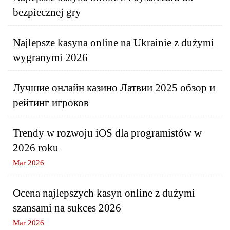
bezpiecznej gry
Najlepsze kasyna online na Ukrainie z dużymi
wygranymi 2026
Лучшие онлайн казино Латвии 2025 обзор и
рейтинг игроков
Trendy w rozwoju iOS dla programistów w
2026 roku
Mar 2026
Ocena najlepszych kasyn online z dużymi
szansami na sukces 2026
Mar 2026