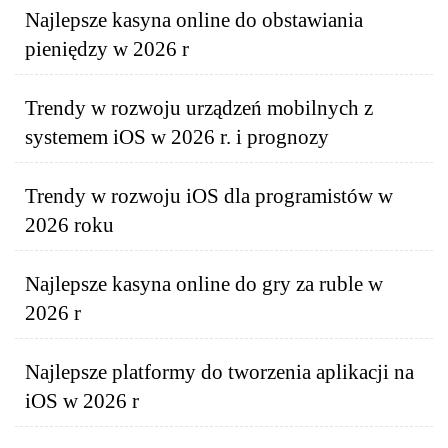
Najlepsze kasyna online do obstawiania
pieniędzy w 2026 r
Trendy w rozwoju urządzeń mobilnych z
systemem iOS w 2026 r. i prognozy
Trendy w rozwoju iOS dla programistów w
2026 roku
Najlepsze kasyna online do gry za ruble w
2026 r
Najlepsze platformy do tworzenia aplikacji na
iOS w 2026 r