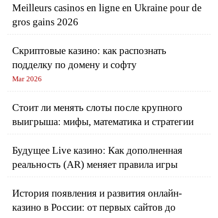
Meilleurs casinos en ligne en Ukraine pour de
gros gains 2026
Скриптовые казино: как распознать
подделку по домену и софту
Mar 2026
Стоит ли менять слоты после крупного
выигрыша: мифы, математика и стратегии
Будущее Live казино: Как дополненная
реальность (AR) меняет правила игры
История появления и развития онлайн-
казино в России: от первых сайтов до