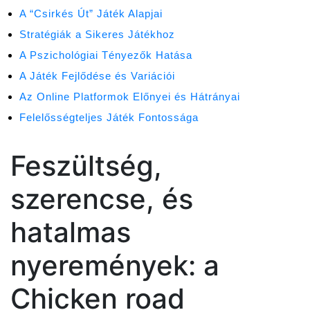
A “Csirkés Út” Játék Alapjai
Stratégiák a Sikeres Játékhoz
A Pszichológiai Tényezők Hatása
A Játék Fejlődése és Variációi
Az Online Platformok Előnyei és Hátrányai
Felelősségteljes Játék Fontossága
Feszültség,
szerencse, és
hatalmas
nyeremények: a
Chicken road