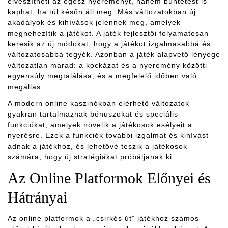
elveszítheti az egész nyereményt, hanem büntetést is
kaphat, ha túl későn áll meg. Más változatokban új
akadályok és kihívások jelennek meg, amelyek
megnehezítik a játékot. A játék fejlesztői folyamatosan
keresik az új módokat, hogy a játékot izgalmasabbá és
változatosabbá tegyék. Azonban a játék alapvető lényege
változatlan marad: a kockázat és a nyeremény közötti
egyensúly megtalálása, és a megfelelő időben való
megállás.
A modern online kaszinókban elérhető változatok
gyakran tartalmaznak bónuszokat és speciális
funkciókat, amelyek növelik a játékosok esélyeit a
nyerésre. Ezek a funkciók további izgalmat és kihívást
adnak a játékhoz, és lehetővé teszik a játékosok
számára, hogy új stratégiákat próbáljanak ki.
Az Online Platformok Előnyei és
Hátrányai
Az online platformok a „csirkés út” játékhoz számos