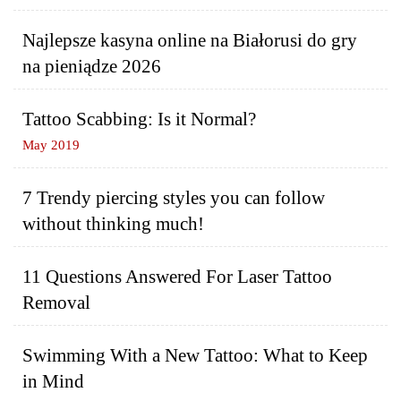
Najlepsze kasyna online na Białorusi do gry
na pieniądze 2026
Tattoo Scabbing: Is it Normal?
May 2019
7 Trendy piercing styles you can follow
without thinking much!
11 Questions Answered For Laser Tattoo
Removal
Swimming With a New Tattoo: What to Keep
in Mind