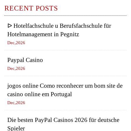
RECENT POSTS
ᐅ Hotelfachschule u Berufsfachschule für
Hotelmanagement in Pegnitz
Dec,2026
Paypal Casino
Dec,2026
jogos online Como reconhecer um bom site de
casino online em Portugal
Dec,2026
Die besten PayPal Casinos 2026 für deutsche
Spieler