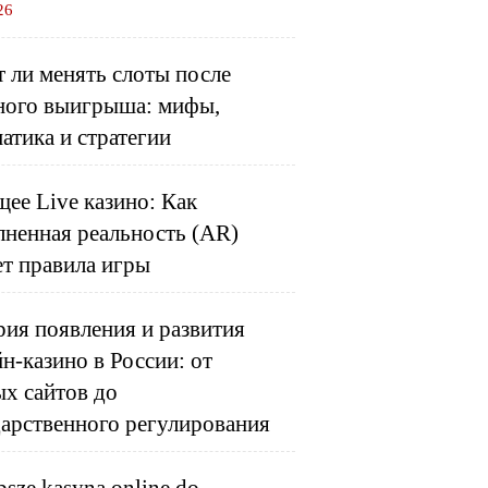
26
 ли менять слоты после
ного выигрыша: мифы,
атика и стратегии
ее Live казино: Как
лненная реальность (AR)
ет правила игры
ия появления и развития
н-казино в России: от
ых сайтов до
дарственного регулирования
psze kasyna online do