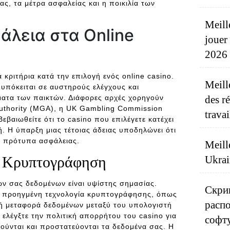
ίας, τα μέτρα ασφαλείας και η ποικιλία των
Meill
άλεια στα Online
jouer
2026
 κριτήρια κατά την επιλογή ενός online casino.
Meill
o υπόκειται σε αυστηρούς ελέγχους και
des r
ματα των παικτών. Διάφορες αρχές χορηγούν
Authority (MGA), η UK Gambling Commission
travai
Βεβαιωθείτε ότι το casino που επιλέγετε κατέχει
. Η ύπαρξη μιας τέτοιας άδειας υποδηλώνει ότι
ρά πρότυπα ασφάλειας.
Meill
Ukrai
ι Κρυπτογράφηση
ν σας δεδομένων είναι υψίστης σημασίας.
Скрип
ιεί προηγμένη τεχνολογία κρυπτογράφησης, όπως
распо
λή μεταφορά δεδομένων μεταξύ του υπολογιστή
 ελέγξτε την πολιτική απορρήτου του casino για
софт
ούνται και προστατεύονται τα δεδομένα σας. Η