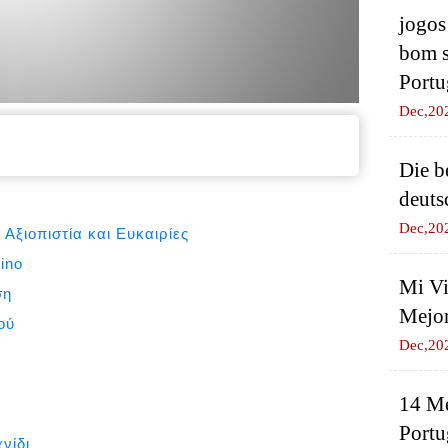
jogos
bom s
Portu
Dec,20
Die b
deuts
Dec,20
 Αξιοπιστία και Ευκαιρίες
ino
Mi Vi
ση
Mejor
ού
Dec,20
14 Me
Portu
νίδι