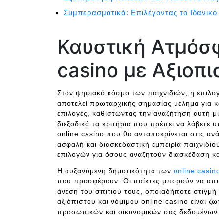
Συμπερασματικά: Επιλέγοντας το Ιδανικό 
Καυστική Ατμόσφ
casino με Αξιοπι
Στον ψηφιακό κόσμο των παιχνιδιών, η επιλογ
αποτελεί πρωταρχικής σημασίας μέλημα για κ
επιλογές, καθιστώντας την αναζήτηση αυτή μ
διεξοδικά τα κριτήρια που πρέπει να λάβετε υ
online casino που θα ανταποκρίνεται στις αν
ασφαλή και διασκεδαστική εμπειρία παιχνιδιο
επιλογών για όσους αναζητούν διασκέδαση και
Η αυξανόμενη δημοτικότητα των
online casin
που προσφέρουν. Οι παίκτες μπορούν να απο
άνεση του σπιτιού τους, οποιαδήποτε στιγμή
αξιόπιστου και νόμιμου online casino είναι ζ
προσωπικών και οικονομικών σας δεδομένων.