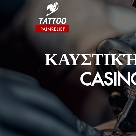
Skip
to
content
ΚΑΥΣΤΙΚΉ
CASIN