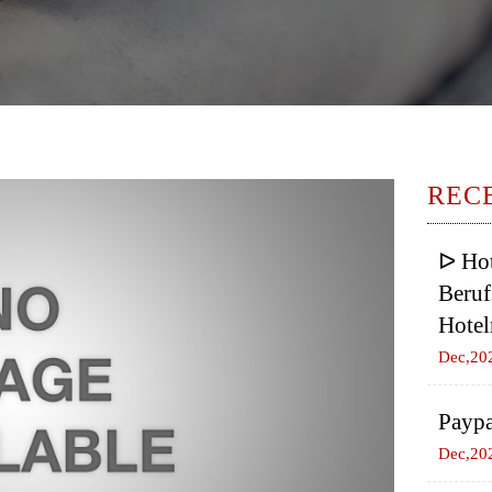
REC
ᐅ Hot
Beruf
Hotel
Dec,20
Paypa
Dec,20