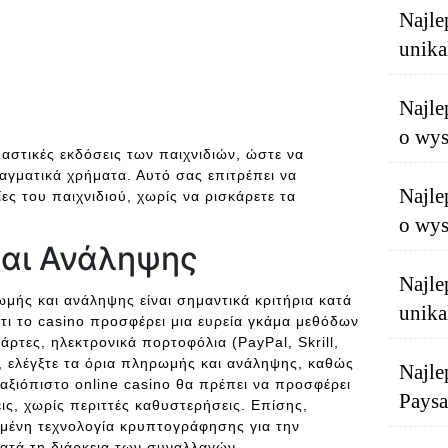
Najle
unika
Najle
o wys
αστικές εκδόσεις των παιχνιδιών, ώστε να
ραγματικά χρήματα. Αυτό σας επιτρέπει να
Najle
γίες του παιχνιδιού, χωρίς να ρισκάρετε τα
o wys
αι Ανάληψης
Najle
μής και ανάληψης είναι σημαντικά κριτήρια κατά
unika
ότι το casino προσφέρει μια ευρεία γκάμα μεθόδων
ρτες, ηλεκτρονικά πορτοφόλια (PayPal, Skrill,
ν, ελέγξτε τα όρια πληρωμής και ανάληψης, καθώς
Najle
 αξιόπιστο online casino θα πρέπει να προσφέρει
Paysa
ις, χωρίς περιττές καθυστερήσεις. Επίσης,
γμένη τεχνολογία κρυπτογράφησης για την
ατά τη διάρκεια των συναλλαγών.