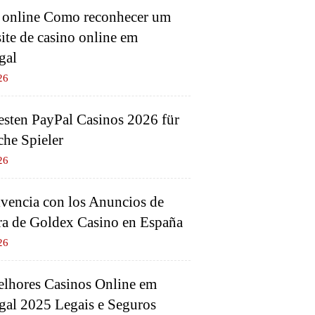
 online Como reconhecer um
ite de casino online em
gal
26
esten PayPal Casinos 2026 für
che Spieler
26
vencia con los Anuncios de
a de Goldex Casino en España
26
lhores Casinos Online em
gal 2025 Legais e Seguros