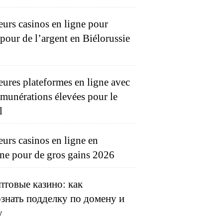
eurs casinos en ligne pour
 pour de l’argent en Biélorussie
eures plateformes en ligne avec
émunérations élevées pour le
l
eurs casinos en ligne en
ne pour de gros gains 2026
товые казино: как
знать подделку по домену и
у