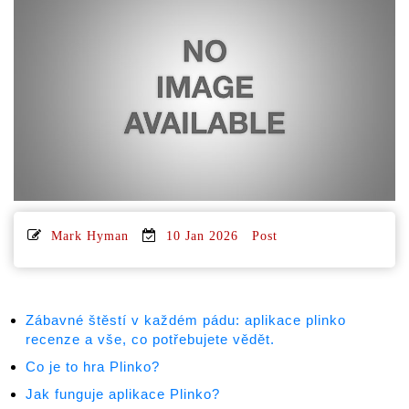
Mark Hyman
10 Jan 2026
Post
Zábavné štěstí v každém pádu: aplikace plinko
recenze a vše, co potřebujete vědět.
Co je to hra Plinko?
Jak funguje aplikace Plinko?