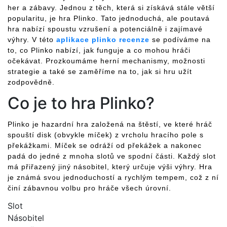
her a zábavy. Jednou z těch, která si získává stále větší
popularitu, je hra Plinko. Tato jednoduchá, ale poutavá
hra nabízí spoustu vzrušení a potenciálně i zajímavé
výhry. V této
aplikace plinko recenze
se podíváme na
to, co Plinko nabízí, jak funguje a co mohou hráči
očekávat. Prozkoumáme herní mechanismy, možnosti
strategie a také se zaměříme na to, jak si hru užít
zodpovědně.
Co je to hra Plinko?
Plinko je hazardní hra založená na štěstí, ve které hráč
spouští disk (obvykle míček) z vrcholu hracího pole s
překážkami. Míček se odráží od překážek a nakonec
padá do jedné z mnoha slotů ve spodní části. Každý slot
má přiřazený jiný násobitel, který určuje výši výhry. Hra
je známá svou jednoduchostí a rychlým tempem, což z ní
činí zábavnou volbu pro hráče všech úrovní.
Slot
Násobitel