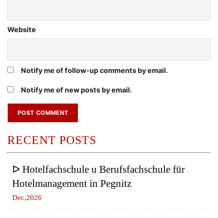
Website
Notify me of follow-up comments by email.
Notify me of new posts by email.
RECENT POSTS
ᐅ Hotelfachschule u Berufsfachschule für
Hotelmanagement in Pegnitz
Dec,2026