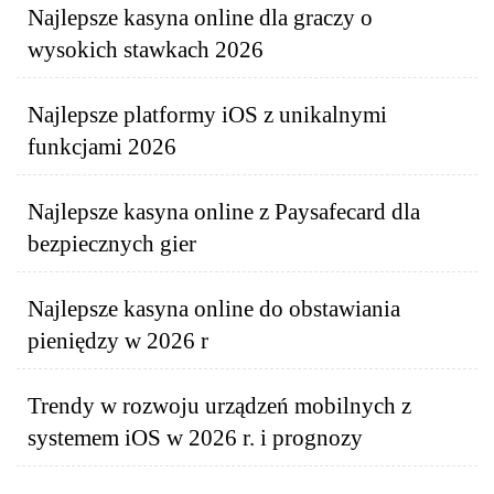
Najlepsze kasyna online dla graczy o
wysokich stawkach 2026
Najlepsze platformy iOS z unikalnymi
funkcjami 2026
Najlepsze kasyna online z Paysafecard dla
bezpiecznych gier
Najlepsze kasyna online do obstawiania
pieniędzy w 2026 r
Trendy w rozwoju urządzeń mobilnych z
systemem iOS w 2026 r. i prognozy