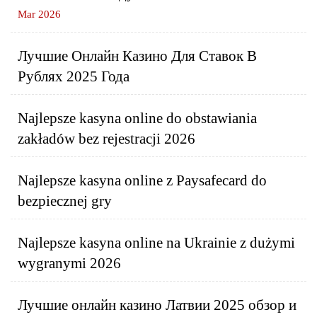
Mar 2026
Лучшие Онлайн Казино Для Ставок В
Рублях 2025 Года
Najlepsze kasyna online do obstawiania
zakładów bez rejestracji 2026
Najlepsze kasyna online z Paysafecard do
bezpiecznej gry
Najlepsze kasyna online na Ukrainie z dużymi
wygranymi 2026
Лучшие онлайн казино Латвии 2025 обзор и