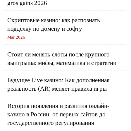
gros gains 2026
Скриптовые казино: как распознать
подделку по домену и софту
Mar 2026
Стоит ли менять слоты после крупного
выигрыша: мифы, математика и стратегии
Будущее Live казино: Как дополненная
реальность (AR) меняет правила игры
История появления и развития онлайн-
казино в России: от первых сайтов до
государственного регулирования