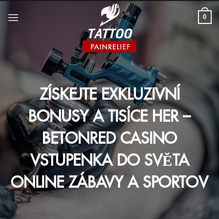
Skip
to
0
content
ZÍSKEJTE EXKLUZIVNÍ
BONUSY A TISÍCE HER –
BETONRED CASINO
VSTUPENKA DO SVĚTA
ONLINE ZÁBAVY A SPORTOV