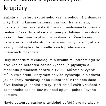
krupiéry
Zažijte atmosféru skutečného kasina pohodlně z domova
díky živému kasinu betonred casino. Hrajte ruletu,
blackjack, baccarat a další hry s opravdovými krupiéry v
reálném čase. Interakce s krupiéry a dalšími hráči dodá
vašemu hernímu zážitku novou dimenzi. Živé kasino
nabízí širokou škálu stolů s různými limity vkladů, aby si
každý mohl vybrat hru podle svých preferencí a
finančních možností.
Díky moderním technologiím a kvalitnímu streamingu se
živé kasino betonred casino vyznačuje plynulým a
stabilním přenosem obrazu a zvuku. Můžete si vybrat
stůl s krupiérem, který vám nejvíce vyhovuje, a sledovat,
jak se karty rozdávají nebo ruleta točí v reálném čase.
Živé kasino je ideální pro ty, kteří chtějí zažít vzrušení z
kamenného kasina bez nutnosti opustit pohodlí svého
domova.
Navíc betonred casino pravidelně pořádá promo akce v