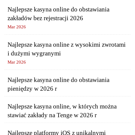
Najlepsze kasyna online do obstawiania
zakładów bez rejestracji 2026
Mar 2026
Najlepsze kasyna online z wysokimi zwrotami
i dużymi wygranymi
Mar 2026
Najlepsze kasyna online do obstawiania
pieniędzy w 2026 r
Najlepsze kasyna online, w których można
stawiać zakłady na Tenge w 2026 r
Najlepsze platformy iOS z unikalnymi