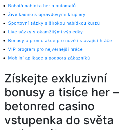
Bohatá nabídka her a automatů
Živé kasino s opravdovými krupiéry
Sportovní sázky s širokou nabídkou kurzů
Live sázky s okamžitými výsledky
Bonusy a promo akce pro nové i stávající hráče
VIP program pro nejvěrnější hráče
Mobilní aplikace a podpora zákazníků
Získejte exkluzivní
bonusy a tisíce her –
betonred casino
vstupenka do světa