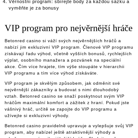
Věrnostní program: sbírejte body za každou sázku a
vyměňte je za bonusy
VIP program pro nejvěrnější hráče
Betonred casino si váží svých nejvěrnějších hráčů a
nabízí jim exkluzivní VIP program. Členové VIP programu
získávají řadu výhod, včetně vyšších bonusů, rychlejších
výplat, osobního manažera a pozvánek na speciální
akce. Čím více hrajete, tím výše stoupáte v hierarchii
VIP programu a tím více výhod získáváte.
VIP program je skvělým způsobem, jak odměnit své
nejvěrnější zákazníky a budovat s nimi dlouhodobý
vztah. Betonred casino se snaží poskytnout svým VIP
hráčům maximální komfort a zážitek z hraní. Pokud jste
vášnivý hráč, určitě se zapojte do VIP programu a
užívejte si exkluzivní výhody.
Betonred casino pravidelně upravuje a vylepšuje svůj VIP
program, aby nabízel ještě atraktivnější výhody a