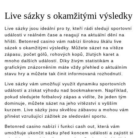
Live sázky s okamžitými výsledky
Live sázky jsou ideální pro ty, kteří rádi sledují sportovní
události v reálném čase a reagují na aktuální dění na
hřišti. Betonred casino vám nabízí širokou škálu live
sázek s okamžitými výsledky. Můžete sázet na vítěze
zápasu, počet gólů, rohových kopů, žlutých karet a
mnoho dalších událostí. Díky živým statistikám a
grafickým znázorněním máte vždy přehled o aktuálním
stavu hry a můžete tak činit informovaná rozhodnutí.
Live sázky vám umožňují využít dynamiku sportovních
událostí a získat výhodu nad bookmakerem. Například,
pokud sledujete fotbalový zápas a vidíte, že jeden tým
dominuje, můžete sázet na jeho vítězství s vyšším
kurzem. Live sázky jsou skvělou zábavou a mohou vám
přinést vzrušující zážitek ze sledování sportu.
Betonred casino nabízí i funkci cash out, která vám
umožňuje ukončit sázku před koncem události a zajistit si