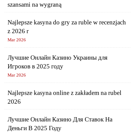
szansami na wygraną
Najlepsze kasyna do gry za ruble w recenzjach
z 2026 r
Mar 2026
Лучшие Онлайн Казино Украины для
Игроков в 2025 году
Mar 2026
Najlepsze kasyna online z zakładem na rubel
2026
Лучшие Онлайн Казино Для Ставок На
Деньги В 2025 Году