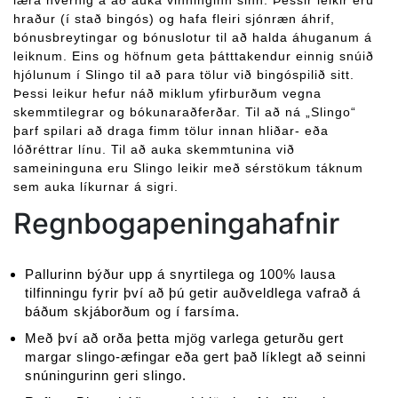
hraður (í stað bingós) og hafa fleiri sjónræn áhrif,
bónusbreytingar og bónuslotur til að halda áhuganum á
leiknum. Eins og höfnum geta þátttakendur einnig snúið
hjólunum í Slingo til að para tölur við bingóspilið sitt.
Þessi leikur hefur náð miklum yfirburðum vegna
skemmtilegrar og bókunaraðferðar. Til að ná „Slingo“
þarf spilari að draga fimm tölur innan hliðar- eða
lóðréttrar línu. Til að auka skemmtunina við
sameininguna eru Slingo leikir með sérstökum táknum
sem auka líkurnar á sigri.
Regnbogapeningahafnir
Pallurinn býður upp á snyrtilega og 100% lausa
tilfinningu fyrir því að þú getir auðveldlega vafrað á
báðum skjáborðum og í farsíma.
Með því að orða þetta mjög varlega geturðu gert
margar slingo-æfingar eða gert það líklegt að seinni
snúningurinn geri slingo.