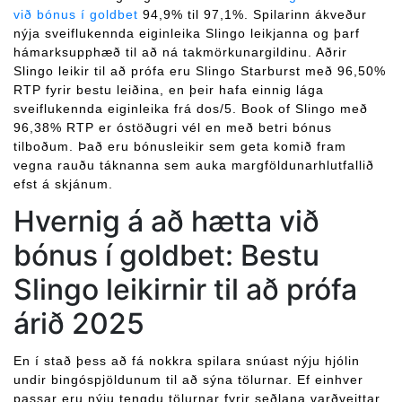
við bónus í goldbet
94,9% til 97,1%. Spilarinn ákveður
nýja sveiflukennda eiginleika Slingo leikjanna og þarf
hámarksupphæð til að ná takmörkunargildinu.
Aðrir
Slingo leikir til að prófa eru Slingo Starburst með 96,50%
RTP fyrir bestu leiðina, en þeir hafa einnig lága
sveiflukennda eiginleika frá dos/5. Book of Slingo með
96,38% RTP er óstöðugri vél en með betri bónus
tilboðum. Það eru bónusleikir sem geta komið fram
vegna rauðu táknanna sem auka margföldunarhlutfallið
efst á skjánum.
Hvernig á að hætta við
bónus í goldbet: Bestu
Slingo leikirnir til að prófa
árið 2025
En í stað þess að fá nokkra spilara snúast nýju hjólin
undir bingóspjöldunum til að sýna tölurnar. Ef einhver
passar eru nýju tengdu tölurnar fyrir seðlana varðveittar