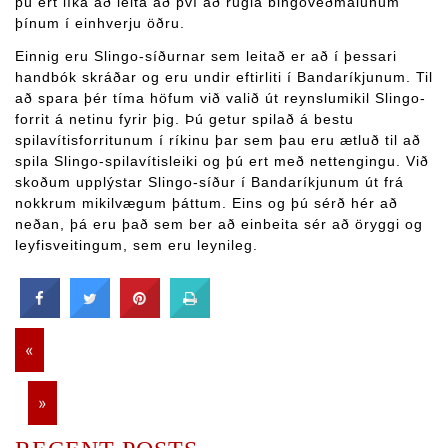
þú ert líka að leita að því að rugla bingóveðmálunum
þínum í einhverju öðru.
Einnig eru Slingo-síðurnar sem leitað er að í þessari
handbók skráðar og eru undir eftirliti í Bandaríkjunum. Til
að spara þér tíma höfum við valið út reynslumikil Slingo-
forrit á netinu fyrir þig. Þú getur spilað á bestu
spilavítisforritunum í ríkinu þar sem þau eru ætluð til að
spila Slingo-spilavítisleiki og þú ert með nettengingu. Við
skoðum upplýstar Slingo-síður í Bandaríkjunum út frá
nokkrum mikilvægum þáttum. Eins og þú sérð hér að
neðan, þá eru það sem ber að einbeita sér að öryggi og
leyfisveitingum, sem eru leynileg.
«
»