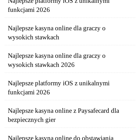
Najlepsze platformy iOS z unikalnymi
funkcjami 2026
Najlepsze kasyna online dla graczy o
wysokich stawkach
Najlepsze kasyna online dla graczy o
wysokich stawkach 2026
Najlepsze platformy iOS z unikalnymi
funkcjami 2026
Najlepsze kasyna online z Paysafecard dla
bezpiecznych gier
Najlepsze kasyna online do obstawiania