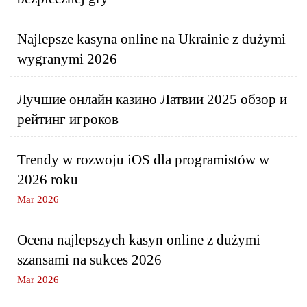
Najlepsze kasyna online na Ukrainie z dużymi
wygranymi 2026
Лучшие онлайн казино Латвии 2025 обзор и
рейтинг игроков
Trendy w rozwoju iOS dla programistów w
2026 roku
Mar 2026
Ocena najlepszych kasyn online z dużymi
szansami na sukces 2026
Mar 2026