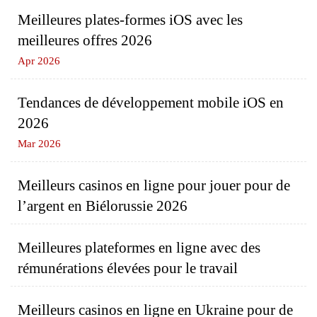
Meilleures plates-formes iOS avec les
meilleures offres 2026
Apr 2026
Tendances de développement mobile iOS en
2026
Mar 2026
Meilleurs casinos en ligne pour jouer pour de
l’argent en Biélorussie 2026
Meilleures plateformes en ligne avec des
rémunérations élevées pour le travail
Meilleurs casinos en ligne en Ukraine pour de