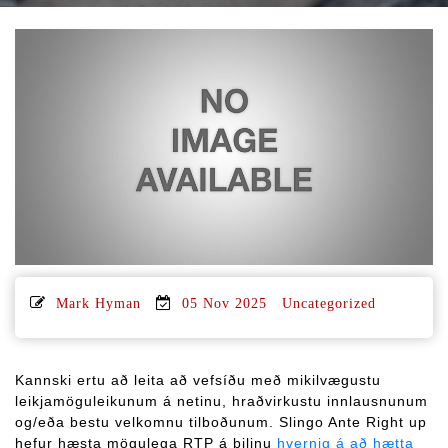
Mark Hyman
05 Nov 2025
Uncategorized
Kannski ertu að leita að vefsíðu með mikilvægustu
leikjamöguleikunum á netinu, hraðvirkustu innlausnunum
og/eða bestu velkomnu tilboðunum. Slingo Ante Right up
hefur hæsta mögulega RTP á bilinu
hvernig á að hætta