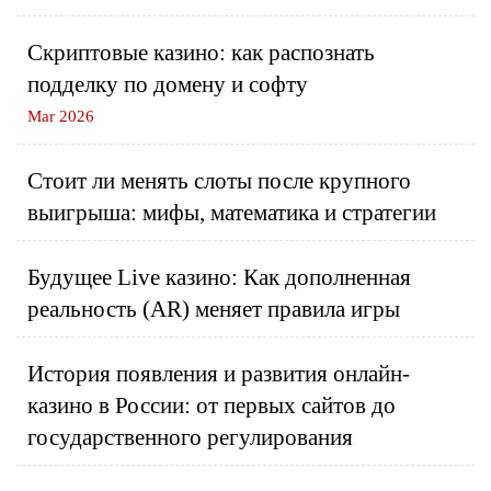
Скриптовые казино: как распознать
подделку по домену и софту
Mar 2026
Стоит ли менять слоты после крупного
выигрыша: мифы, математика и стратегии
Будущее Live казино: Как дополненная
реальность (AR) меняет правила игры
История появления и развития онлайн-
казино в России: от первых сайтов до
государственного регулирования