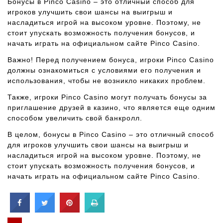
Бонусы в Pinco Casino – это отличный способ для
игроков улучшить свои шансы на выигрыш и
насладиться игрой на высоком уровне. Поэтому, не
стоит упускать возможность получения бонусов, и
начать играть на официальном сайте Pinco Casino.
Важно! Перед получением бонуса, игроки Pinco Casino
должны ознакомиться с условиями его получения и
использования, чтобы не возникло никаких проблем.
Также, игроки Pinco Casino могут получать бонусы за
приглашение друзей в казино, что является еще одним
способом увеличить свой банкролл.
В целом, бонусы в Pinco Casino – это отличный способ
для игроков улучшить свои шансы на выигрыш и
насладиться игрой на высоком уровне. Поэтому, не
стоит упускать возможность получения бонусов, и
начать играть на официальном сайте Pinco Casino.