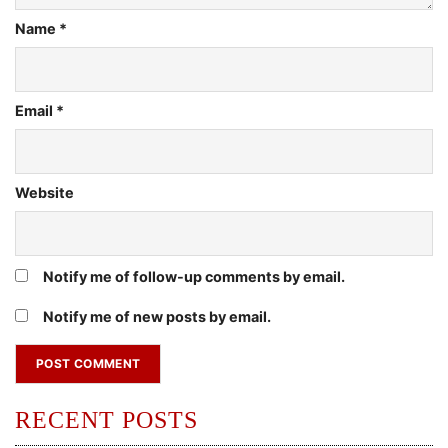
Name
*
Email
*
Website
Notify me of follow-up comments by email.
Notify me of new posts by email.
RECENT POSTS