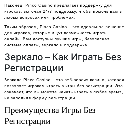
Наконец, Pinco Casino предлагает поддержку для
игроков, включая 24/7 поддержку, чтобы помочь вам в
любых вопросах или проблемах.
Таким образом, Pinco Casino – это идеальное решение
для игроков, которые ищут возможность играть
онлайн. Вам доступны лучшие игры, безопасная
система оплаты, зеркало и поддержка.
Зеркало – Как Играть Без
Регистрации
Зеркало Pinco Casino – это веб-версия казино, которая
позволяет игрокам играть в игры без регистрации. Это
означает, что вы можете начать играть в любое время,
не заполняя форму регистрации.
Преимущества Игры Без
Регистрации