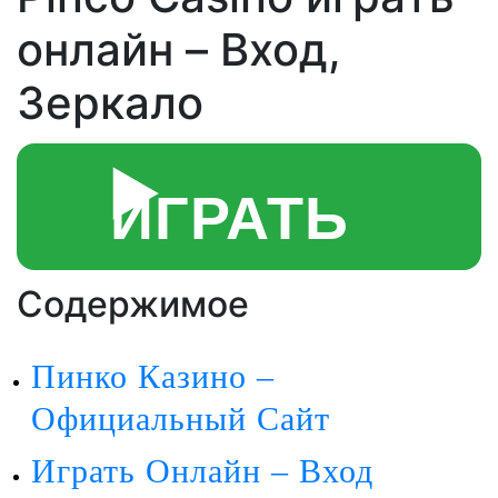
онлайн – Вход,
Зеркало
▶️
ИГРАТЬ
Содержимое
Пинко Казино –
Официальный Сайт
Играть Онлайн – Вход