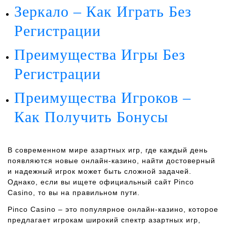
Зеркало – Как Играть Без
Регистрации
Преимущества Игры Без
Регистрации
Преимущества Игроков –
Как Получить Бонусы
В современном мире азартных игр, где каждый день
появляются новые онлайн-казино, найти достоверный
и надежный игрок может быть сложной задачей.
Однако, если вы ищете официальный сайт Pinco
Casino, то вы на правильном пути.
Pinco Casino – это популярное онлайн-казино, которое
предлагает игрокам широкий спектр азартных игр,