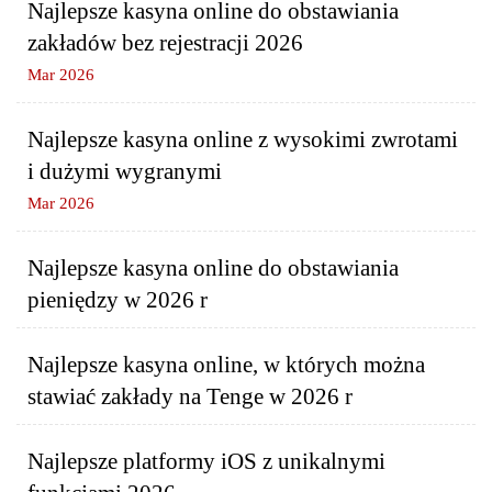
Najlepsze kasyna online do obstawiania
zakładów bez rejestracji 2026
Mar 2026
Najlepsze kasyna online z wysokimi zwrotami
i dużymi wygranymi
Mar 2026
Najlepsze kasyna online do obstawiania
pieniędzy w 2026 r
Najlepsze kasyna online, w których można
stawiać zakłady na Tenge w 2026 r
Najlepsze platformy iOS z unikalnymi